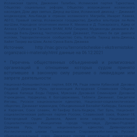
Исламская группа, Движение Талибан, Исламская партия Туркестана,
Общество социальных реформ, Общество возрождения исламского
наследия, Дом двух святых, Джунд аш-Шам, Исламский джихад – Джамаат
моджахедов, Аль-Каида в странах исламского Магриба, Имарат Кавказ,
АБТО, Правый сектор, Исламское государство, Джабха аль-Нусра ли-Ахль
аш-Шам, Народное ополчение имени К. Минина и Д. Пожарского, Аджр от
Аллаха Субхану уа Тагьаля SHAM, АУМ Синрике, Муджахеды джамаата Ат-
Тавхида Валь-Джихад, Чистопольский Джамаат, Рохнамо ба суи давлати
исломи, Террористическое сообщество Сеть, Катиба Таухид валь-Джихад,
Хайят Тахрир аш-Шам, Ахлю Сунна Валь Джамаа
Источник:
http://nac.gov.ru/terroristicheskie-i-ekstremistskie-
organizacii-i-materialy.html
данные на
06.12.2021
* Перечень общественных объединений и религиозных
организаций в отношении которых судом принято
вступившее в законную силу решение о ликвидации или
запрете деятельности:
Национал-большевистская партия, ВЕК РА, Рада земли Кубанской Духовно
Родовой Державы Русь, организация Асгардская Славянская Община,
Община Капища Веды Перуна, Мужская Духовная Семинария Духовное
Учреждение, Нурджулар, К Богодержавию, Таблиги Джамаат, Свидетели
Иеговы, Русское национальное единство, Национал-социалистическое
общество, Джамаат мувахидов, Объединенный Вилайат Кабарды, Балкарии
и Карачая, Союз славян, Ат-Такфир Валь-Хиджра, Пит Буль, Национал-
социалистическая рабочая партия России, Славянский союз, Формат-18,
Благородный Орден Дьявола, Армия воли народа, Национальная
Социалистическая Инициатива города Череповца, Духовно-Родовая
Держава Русь, Русское национальное единство, Древнерусской
Инглистической церкви Православных Староверов-Инглингов, Русский
общенациональный союз, Движение против нелегальной иммиграции,