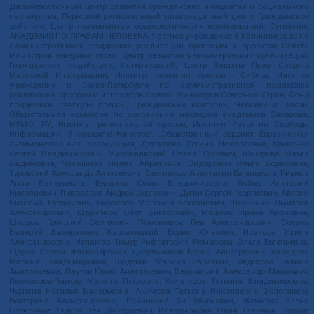
Дальневосточный центр развития гражданских инициатив и социального
партнерства, Пермский региональный правозащитный центр, Гражданское
действие, Центр независимых социологических исследований, Сутяжник,
АКАДЕМИЯ ПО ПРАВАМ ЧЕЛОВЕКА, Частное учреждение в Калининграде по
административной поддержке реализации программ и проектов Совета
Министров северных стран, Центр развития некоммерческих организаций,
Гражданское содействие, Интернешнл-Р, Центр Защиты Прав Средств
Массовой Информации, Институт развития прессы - Сибирь, Частное
учреждение в Санкт-Петербурге по административной поддержке
реализации программ и проектов Совета Министров Северных Стран, Фонд
поддержки свободы прессы, Гражданский контроль, Человек и Закон,
Общественная комиссия по сохранению наследия академика Сахарова,
МЕМО. РУ, Институт региональной прессы, Институт Развития Свободы
Информации, Экозащита!-Женсовет, Общественный вердикт, Евразийская
антимонопольная ассоциация, Дзугкоева Регина Николаевна, Кривенко
Сергей Владимирович, Милославский Павел Юрьевич, Шнырова Ольга
Вадимовна, Чанышева Лилия Айратовна, Сидорович Ольга Борисовна,
Туровский Александр Алексеевич, Васильева Анастасия Евгеньевна, Ривина
Анна Валерьевна, Бурдина Юлия Владимировна, Бойко Анатолий
Николаевич, Пивоваров Андрей Сергеевич, Дугин Сергей Георгиевич, Аверин
Виталий Евгеньевич, Барахоев Магомед Бекханович, Шевченко Дмитрий
Александрович, Шарипков Олег Викторович, Мошель Ирина Ароновна,
Шведов Григорий Сергеевич, Пономарев Лев Александрович, Созаев
Валерий Валерьевич, Каргалицкий Борис Юльевич, Исакова Ирина
Александровна, Исламов Тимур Рифгатович, Романова Ольга Евгеньевна,
Щаров Сергей Алексадрович, Цирульников Борис Альбертович, Халидова
Марина Владимировна, Людевиг Марина Зариевна, Федотова Галина
Анатольевна, Паутов Юрий Анатольевич, Верховский Александр Маркович,
Пислакова-Паркер Марина Петровна, Кочеткова Татьяна Владимировна,
Чуркина Наталья Валерьевна, Акимова Татьяна Николаевна, Золотарева
Екатерина Александровна, Рачинский Ян Збигневич, Жемкова Елена
Борисовна, Гудков Лев Дмитриевич, Илларионова Юлия Юрьевна, Саранг