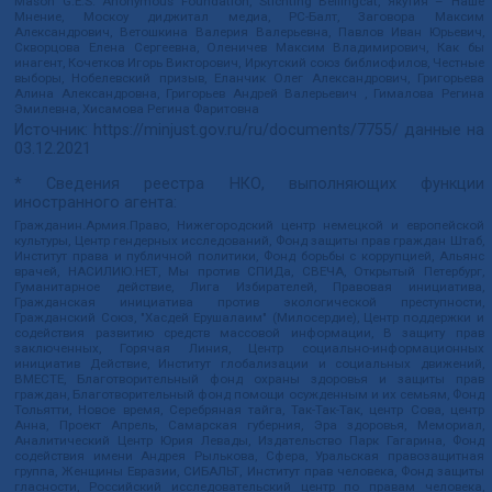
Mason G.E.S. Anonymous Foundation, Stichting Bellingcat, Якутия – Наше
Мнение, Москоу диджитал медиа, РС-Балт, Заговора Максим
Александрович, Ветошкина Валерия Валерьевна, Павлов Иван Юрьевич,
Скворцова Елена Сергеевна, Оленичев Максим Владимирович, Как бы
инагент, Кочетков Игорь Викторович, Иркутский союз библиофилов, Честные
выборы, Нобелевский призыв, Еланчик Олег Александрович, Григорьева
Алина Александровна, Григорьев Андрей Валерьевич , Гималова Регина
Эмилевна, Хисамова Регина Фаритовна
Источник:
https://minjust.gov.ru/ru/documents/7755/
данные на
03.12.2021
* Сведения реестра НКО, выполняющих функции
иностранного агента:
Гражданин.Армия.Право, Нижегородский центр немецкой и европейской
культуры, Центр гендерных исследований, Фонд защиты прав граждан Штаб,
Институт права и публичной политики, Фонд борьбы с коррупцией, Альянс
врачей, НАСИЛИЮ.НЕТ, Мы против СПИДа, СВЕЧА, Открытый Петербург,
Гуманитарное действие, Лига Избирателей, Правовая инициатива,
Гражданская инициатива против экологической преступности,
Гражданский Союз, "Хасдей Ерушалаим" (Милосердие), Центр поддержки и
содействия развитию средств массовой информации, В защиту прав
заключенных, Горячая Линия, Центр социально-информационных
инициатив Действие, Институт глобализации и социальных движений,
ВМЕСТЕ, Благотворительный фонд охраны здоровья и защиты прав
граждан, Благотворительный фонд помощи осужденным и их семьям, Фонд
Тольятти, Новое время, Серебряная тайга, Так-Так-Так, центр Сова, центр
Анна, Проект Апрель, Самарская губерния, Эра здоровья, Мемориал,
Аналитический Центр Юрия Левады, Издательство Парк Гагарина, Фонд
содействия имени Андрея Рылькова, Сфера, Уральская правозащитная
группа, Женщины Евразии, СИБАЛЬТ, Институт прав человека, Фонд защиты
гласности, Российский исследовательский центр по правам человека,