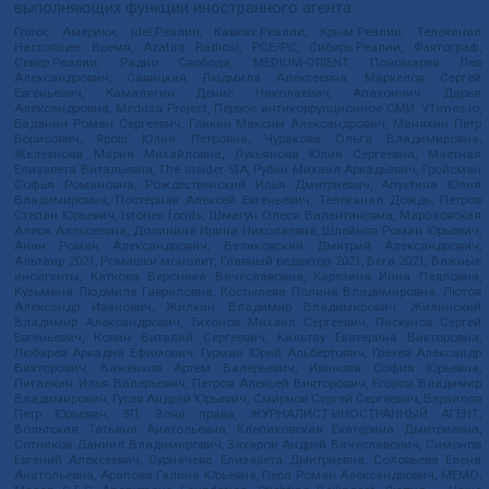
выполняющих функции иностранного агента:
Голос Америки, Idel.Реалии, Кавказ.Реалии, Крым.Реалии, Телеканал
Настоящее Время, Azatliq Radiosi, PCE/PC, Сибирь.Реалии, Фактограф,
Север.Реалии, Радио Свобода, MEDIUM-ORIENT, Пономарев Лев
Александрович, Савицкая Людмила Алексеевна, Маркелов Сергей
Евгеньевич, Камалягин Денис Николаевич, Апахончич Дарья
Александровна, Medusa Project, Первое антикоррупционное СМИ, VTimes.io,
Баданин Роман Сергеевич, Гликин Максим Александрович, Маняхин Петр
Борисович, Ярош Юлия Петровна, Чуракова Ольга Владимировна,
Железнова Мария Михайловна, Лукьянова Юлия Сергеевна, Маетная
Елизавета Витальевна, The Insider SIA, Рубин Михаил Аркадьевич, Гройсман
Софья Романовна, Рождественский Илья Дмитриевич, Апухтина Юлия
Владимировна, Постернак Алексей Евгеньевич, Телеканал Дождь, Петров
Степан Юрьевич, Istories fonds, Шмагун Олеся Валентиновна, Мароховская
Алеся Алексеевна, Долинина Ирина Николаевна, Шлейнов Роман Юрьевич,
Анин Роман Александрович, Великовский Дмитрий Александрович,
Альтаир 2021, Ромашки монолит, Главный редактор 2021, Вега 2021, Важные
иноагенты, Каткова Вероника Вячеславовна, Карезина Инна Павловна,
Кузьмина Людмила Гавриловна, Костылева Полина Владимировна, Лютов
Александр Иванович, Жилкин Владимир Владимирович, Жилинский
Владимир Александрович, Тихонов Михаил Сергеевич, Пискунов Сергей
Евгеньевич, Ковин Виталий Сергеевич, Кильтау Екатерина Викторовна,
Любарев Аркадий Ефимович, Гурман Юрий Альбертович, Грезев Александр
Викторович, Важенков Артем Валерьевич, Иванова София Юрьевна,
Пигалкин Илья Валерьевич, Петров Алексей Викторович, Егоров Владимир
Владимирович, Гусев Андрей Юрьевич, Смирнов Сергей Сергеевич, Верзилов
Петр Юрьевич, ЗП, Зона права, ЖУРНАЛИСТ-ИНОСТРАННЫЙ АГЕНТ,
Вольтская Татьяна Анатольевна, Клепиковская Екатерина Дмитриевна,
Сотников Даниил Владимирович, Захаров Андрей Вячеславович, Симонов
Евгений Алексеевич, Сурначева Елизавета Дмитриевна, Соловьева Елена
Анатольевна, Арапова Галина Юрьевна, Перл Роман Александрович, МЕМО,