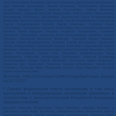
Анна Васильевна, Захарова Светлана Сергеевна, Щур Татьяна Михайловна,
Щур Николай Алексеевич, Аверин Владимир Анатольевич, Блинушов
Андрей Юрьевич, Мосин Алексей Геннадьевич, Гефтер Валентин
Михайлович, Симонов Алексей Кириллович, Флиге Ирина Анатольевна,
Мельникова Валентина Дмитриевна, Вититинова Елена Владимировна,
Баженова Светлана Куприяновна, Исаев Сергей Владимирович, Максимов
Сергей Владимирович, Беляев Сергей Иванович, Голубева Елена
Николаевна, Ганнушкина Светлана Алексеевна, Закс Елена Владимировна,
Буртина Елена Юрьевна, Гендель Людмила Залмановна, Кокорина
Екатерина Алексеевна, Шуманов Илья Вячеславович, Арапова Галина
Юрьевна, Свечников Анатолий Мариевич, Прохоров Вадим Юрьевич,
Шахова Елена Владимировна, Подузов Сергей Васильевич, Протасова
Ирина Вячеславовна, Литинский Леонид Борисович, Лукашевский Сергей
Маркович, Бахмин Вячеслав Иванович, Шабад Анатолий Ефимович, Сухих
Дарья Николаевна, Орлов Олег Петрович, Добровольская Анна
Дмитриевна, Королева Александра Евгеньевна, Смирнов Владимир
Александрович, Вицин Сергей Ефимович, Золотухин Борис Андреевич,
Левинсон Лев Семенович, Локшина Татьяна Иосифовна, Орлов Олег
Петрович, Полякова Мара Федоровна, Резник Генри Маркович, Захаров
Герман Константинович
Источник:
http://unro.minjust.ru/NKOForeignAgent.aspx
данные
на
23.12.2021
* Единый федеральный список организаций, в том числе
иностранных и международных организаций, признанных в
соответствии с законодательством Российской Федерации
террористическими:
Высший военный Маджлисуль Шура, Конгресс народов Ичкерии и
Дагестана, База, Асбат аль-Ансар, Священная война, Исламская группа,
Братья-мусульмане, Партия исламского освобождения, Лашкар-И-Тайба,