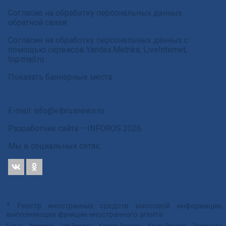
Согласие на обработку персональных данных
обратной связи
Согласие на обработку персональных данных с
помощью сервисов Yandex.Metrika, LiveInternet,
top.mail.ru
Показать баннерные места
E-mail: info@elbrusnews.ru
Разработчик сайта –
INFOROS
2026
Мы в социальных сетях:
* Реестр иностранных средств массовой информации,
выполняющих функции иностранного агента:
Голос Америки, Idel.Реалии, Кавказ.Реалии, Крым.Реалии, Телеканал