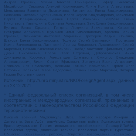
Андрей Юрьевич, Мосин Алексей Геннадьевич, Гефтер Валентин
Михайлович, Симонов Алексей Кириллович, Флиге Ирина Анатольевна,
Мельникова Валентина Дмитриевна, Вититинова Елена Владимировна,
Баженова Светлана Куприяновна, Исаев Сергей Владимирович, Максимов
Сергей Владимирович, Беляев Сергей Иванович, Голубева Елена
Николаевна, Ганнушкина Светлана Алексеевна, Закс Елена Владимировна,
Буртина Елена Юрьевна, Гендель Людмила Залмановна, Кокорина
Екатерина Алексеевна, Шуманов Илья Вячеславович, Арапова Галина
Юрьевна, Свечников Анатолий Мариевич, Прохоров Вадим Юрьевич,
Шахова Елена Владимировна, Подузов Сергей Васильевич, Протасова
Ирина Вячеславовна, Литинский Леонид Борисович, Лукашевский Сергей
Маркович, Бахмин Вячеслав Иванович, Шабад Анатолий Ефимович, Сухих
Дарья Николаевна, Орлов Олег Петрович, Добровольская Анна
Дмитриевна, Королева Александра Евгеньевна, Смирнов Владимир
Александрович, Вицин Сергей Ефимович, Золотухин Борис Андреевич,
Левинсон Лев Семенович, Локшина Татьяна Иосифовна, Орлов Олег
Петрович, Полякова Мара Федоровна, Резник Генри Маркович, Захаров
Герман Константинович
Источник:
http://unro.minjust.ru/NKOForeignAgent.aspx
данные
на
23.12.2021
* Единый федеральный список организаций, в том числе
иностранных и международных организаций, признанных в
соответствии с законодательством Российской Федерации
террористическими:
Высший военный Маджлисуль Шура, Конгресс народов Ичкерии и
Дагестана, База, Асбат аль-Ансар, Священная война, Исламская группа,
Братья-мусульмане, Партия исламского освобождения, Лашкар-И-Тайба,
Исламская группа, Движение Талибан, Исламская партия Туркестана,
Общество социальных реформ, Общество возрождения исламского