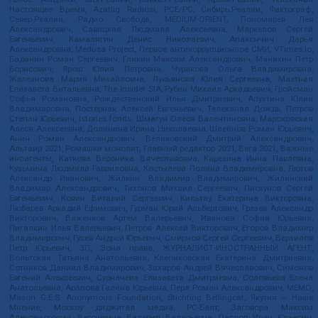
Настоящее Время, Azatliq Radiosi, PCE/PC, Сибирь.Реалии, Фактограф,
Север.Реалии, Радио Свобода, MEDIUM-ORIENT, Пономарев Лев
Александрович, Савицкая Людмила Алексеевна, Маркелов Сергей
Евгеньевич, Камалягин Денис Николаевич, Апахончич Дарья
Александровна, Medusa Project, Первое антикоррупционное СМИ, VTimes.io,
Баданин Роман Сергеевич, Гликин Максим Александрович, Маняхин Петр
Борисович, Ярош Юлия Петровна, Чуракова Ольга Владимировна,
Железнова Мария Михайловна, Лукьянова Юлия Сергеевна, Маетная
Елизавета Витальевна, The Insider SIA, Рубин Михаил Аркадьевич, Гройсман
Софья Романовна, Рождественский Илья Дмитриевич, Апухтина Юлия
Владимировна, Постернак Алексей Евгеньевич, Телеканал Дождь, Петров
Степан Юрьевич, Istories fonds, Шмагун Олеся Валентиновна, Мароховская
Алеся Алексеевна, Долинина Ирина Николаевна, Шлейнов Роман Юрьевич,
Анин Роман Александрович, Великовский Дмитрий Александрович,
Альтаир 2021, Ромашки монолит, Главный редактор 2021, Вега 2021, Важные
иноагенты, Каткова Вероника Вячеславовна, Карезина Инна Павловна,
Кузьмина Людмила Гавриловна, Костылева Полина Владимировна, Лютов
Александр Иванович, Жилкин Владимир Владимирович, Жилинский
Владимир Александрович, Тихонов Михаил Сергеевич, Пискунов Сергей
Евгеньевич, Ковин Виталий Сергеевич, Кильтау Екатерина Викторовна,
Любарев Аркадий Ефимович, Гурман Юрий Альбертович, Грезев Александр
Викторович, Важенков Артем Валерьевич, Иванова София Юрьевна,
Пигалкин Илья Валерьевич, Петров Алексей Викторович, Егоров Владимир
Владимирович, Гусев Андрей Юрьевич, Смирнов Сергей Сергеевич, Верзилов
Петр Юрьевич, ЗП, Зона права, ЖУРНАЛИСТ-ИНОСТРАННЫЙ АГЕНТ,
Вольтская Татьяна Анатольевна, Клепиковская Екатерина Дмитриевна,
Сотников Даниил Владимирович, Захаров Андрей Вячеславович, Симонов
Евгений Алексеевич, Сурначева Елизавета Дмитриевна, Соловьева Елена
Анатольевна, Арапова Галина Юрьевна, Перл Роман Александрович, МЕМО,
Mason G.E.S. Anonymous Foundation, Stichting Bellingcat, Якутия – Наше
Мнение, Москоу диджитал медиа, РС-Балт, Заговора Максим
Александрович, Ветошкина Валерия Валерьевна, Павлов Иван Юрьевич,