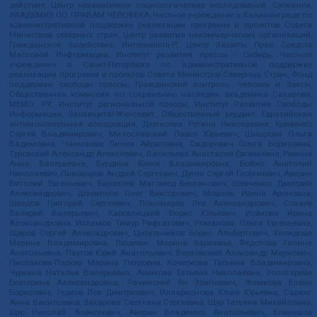
действие, Центр независимых социологических исследований, Сутяжник,
АКАДЕМИЯ ПО ПРАВАМ ЧЕЛОВЕКА, Частное учреждение в Калининграде по
административной поддержке реализации программ и проектов Совета
Министров северных стран, Центр развития некоммерческих организаций,
Гражданское содействие, Интернешнл-Р, Центр Защиты Прав Средств
Массовой Информации, Институт развития прессы - Сибирь, Частное
учреждение в Санкт-Петербурге по административной поддержке
реализации программ и проектов Совета Министров Северных Стран, Фонд
поддержки свободы прессы, Гражданский контроль, Человек и Закон,
Общественная комиссия по сохранению наследия академика Сахарова,
МЕМО. РУ, Институт региональной прессы, Институт Развития Свободы
Информации, Экозащита!-Женсовет, Общественный вердикт, Евразийская
антимонопольная ассоциация, Дзугкоева Регина Николаевна, Кривенко
Сергей Владимирович, Милославский Павел Юрьевич, Шнырова Ольга
Вадимовна, Чанышева Лилия Айратовна, Сидорович Ольга Борисовна,
Туровский Александр Алексеевич, Васильева Анастасия Евгеньевна, Ривина
Анна Валерьевна, Бурдина Юлия Владимировна, Бойко Анатолий
Николаевич, Пивоваров Андрей Сергеевич, Дугин Сергей Георгиевич, Аверин
Виталий Евгеньевич, Барахоев Магомед Бекханович, Шевченко Дмитрий
Александрович, Шарипков Олег Викторович, Мошель Ирина Ароновна,
Шведов Григорий Сергеевич, Пономарев Лев Александрович, Созаев
Валерий Валерьевич, Каргалицкий Борис Юльевич, Исакова Ирина
Александровна, Исламов Тимур Рифгатович, Романова Ольга Евгеньевна,
Щаров Сергей Алексадрович, Цирульников Борис Альбертович, Халидова
Марина Владимировна, Людевиг Марина Зариевна, Федотова Галина
Анатольевна, Паутов Юрий Анатольевич, Верховский Александр Маркович,
Пислакова-Паркер Марина Петровна, Кочеткова Татьяна Владимировна,
Чуркина Наталья Валерьевна, Акимова Татьяна Николаевна, Золотарева
Екатерина Александровна, Рачинский Ян Збигневич, Жемкова Елена
Борисовна, Гудков Лев Дмитриевич, Илларионова Юлия Юрьевна, Саранг
Анна Васильевна, Захарова Светлана Сергеевна, Щур Татьяна Михайловна,
Щур Николай Алексеевич, Аверин Владимир Анатольевич, Блинушов