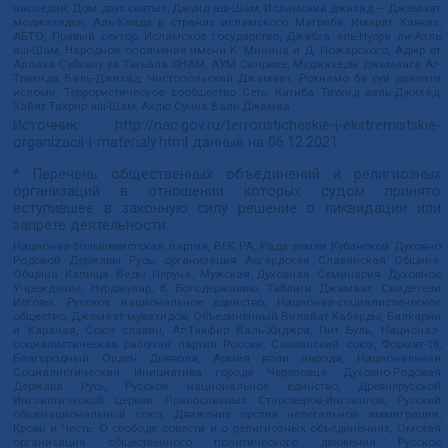
наследия, Дом двух святых, Джунд аш-Шам, Исламский джихад – Джамаат
моджахедов, Аль-Каида в странах исламского Магриба, Имарат Кавказ,
АБТО, Правый сектор, Исламское государство, Джабха аль-Нусра ли-Ахль
аш-Шам, Народное ополчение имени К. Минина и Д. Пожарского, Аджр от
Аллаха Субхану уа Тагьаля SHAM, АУМ Синрике, Муджахеды джамаата Ат-
Тавхида Валь-Джихад, Чистопольский Джамаат, Рохнамо ба суи давлати
исломи, Террористическое сообщество Сеть, Катиба Таухид валь-Джихад,
Хайят Тахрир аш-Шам, Ахлю Сунна Валь Джамаа
Источник:
http://nac.gov.ru/terroristicheskie-i-ekstremistskie-
organizacii-i-materialy.html
данные на
06.12.2021
* Перечень общественных объединений и религиозных
организаций в отношении которых судом принято
вступившее в законную силу решение о ликвидации или
запрете деятельности:
Национал-большевистская партия, ВЕК РА, Рада земли Кубанской Духовно
Родовой Державы Русь, организация Асгардская Славянская Община,
Община Капища Веды Перуна, Мужская Духовная Семинария Духовное
Учреждение, Нурджулар, К Богодержавию, Таблиги Джамаат, Свидетели
Иеговы, Русское национальное единство, Национал-социалистическое
общество, Джамаат мувахидов, Объединенный Вилайат Кабарды, Балкарии
и Карачая, Союз славян, Ат-Такфир Валь-Хиджра, Пит Буль, Национал-
социалистическая рабочая партия России, Славянский союз, Формат-18,
Благородный Орден Дьявола, Армия воли народа, Национальная
Социалистическая Инициатива города Череповца, Духовно-Родовая
Держава Русь, Русское национальное единство, Древнерусской
Инглистической церкви Православных Староверов-Инглингов, Русский
общенациональный союз, Движение против нелегальной иммиграции,
Кровь и Честь, О свободе совести и о религиозных объединениях, Омская
организация общественного политического движения Русское