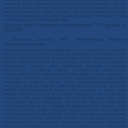
Скворцова Елена Сергеевна, Оленичев Максим Владимирович, Как бы
инагент, Кочетков Игорь Викторович, Иркутский союз библиофилов, Честные
выборы, Нобелевский призыв, Еланчик Олег Александрович, Григорьева
Алина Александровна, Григорьев Андрей Валерьевич , Гималова Регина
Эмилевна, Хисамова Регина Фаритовна
Источник:
https://minjust.gov.ru/ru/documents/7755/
данные на
03.12.2021
* Сведения реестра НКО, выполняющих функции
иностранного агента:
Гражданин.Армия.Право, Нижегородский центр немецкой и европейской
культуры, Центр гендерных исследований, Фонд защиты прав граждан Штаб,
Институт права и публичной политики, Фонд борьбы с коррупцией, Альянс
врачей, НАСИЛИЮ.НЕТ, Мы против СПИДа, СВЕЧА, Открытый Петербург,
Гуманитарное действие, Лига Избирателей, Правовая инициатива,
Гражданская инициатива против экологической преступности,
Гражданский Союз, "Хасдей Ерушалаим" (Милосердие), Центр поддержки и
содействия развитию средств массовой информации, В защиту прав
заключенных, Горячая Линия, Центр социально-информационных
инициатив Действие, Институт глобализации и социальных движений,
ВМЕСТЕ, Благотворительный фонд охраны здоровья и защиты прав
граждан, Благотворительный фонд помощи осужденным и их семьям, Фонд
Тольятти, Новое время, Серебряная тайга, Так-Так-Так, центр Сова, центр
Анна, Проект Апрель, Самарская губерния, Эра здоровья, Мемориал,
Аналитический Центр Юрия Левады, Издательство Парк Гагарина, Фонд
содействия имени Андрея Рылькова, Сфера, Уральская правозащитная
группа, Женщины Евразии, СИБАЛЬТ, Институт прав человека, Фонд защиты
гласности, Российский исследовательский центр по правам человека,
Дальневосточный центр развития гражданских инициатив и социального
партнерства, Пермский региональный правозащитный центр, Гражданское