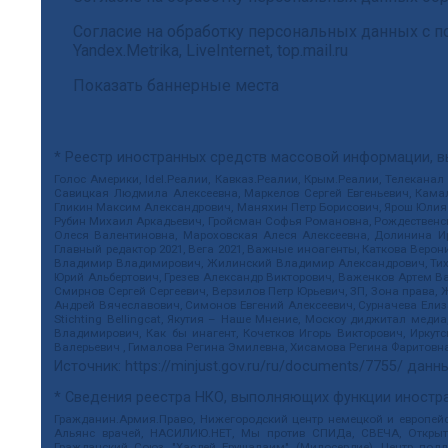
Согласие на обработку персональных данных с
Yandex.Metrika, LiveInternet, top.mail.ru
Показать баннерные места
* Реестр иностранных средств массовой информации, 
Голос Америки, Idel.Реалии, Кавказ.Реалии, Крым.Реалии, Телеканал
Савицкая Людмила Алексеевна, Маркелов Сергей Евгеньевич, Камал
Гликин Максим Александрович, Маняхин Петр Борисович, Ярош Юлия П
Рубин Михаил Аркадьевич, Гройсман Софья Романовна, Рождественски
Олеся Валентиновна, Мароховская Алеся Алексеевна, Долинина И
Главный редактор 2021, Вега 2021, Важные иноагенты, Каткова Вер
Владимир Владимирович, Жилинский Владимир Александрович, Тихон
Юрий Альбертович, Грезев Александр Викторович, Важенков Артем В
Смирнов Сергей Сергеевич, Верзилов Петр Юрьевич, ЗП, Зона прав
Андрей Вячеславович, Симонов Евгений Алексеевич, Сурначева Елиз
Stichting Bellingcat, Якутия – Наше Мнение, Москоу диджитал мед
Владимирович, Как бы инагент, Кочетков Игорь Викторович, Иркут
Валерьевич , Гималова Регина Эмилевна, Хисамова Регина Фаритовн
Источник:
https://minjust.gov.ru/ru/documents/7755/
данны
* Сведения реестра НКО, выполняющих функции иностра
Гражданин.Армия.Право, Нижегородский центр немецкой и европейск
Альянс врачей, НАСИЛИЮ.НЕТ, Мы против СПИДа, СВЕЧА, Открытый
Гражданский Союз, "Хасдей Ерушалаим" (Милосердие), Центр под