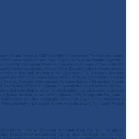
.Реалии, Радио Свобода, MEDIUM-ORIENT, Пономарев Лев Александрович,
ервое антикоррупционное СМИ, VTimes.io, Баданин Роман Сергеевич,
ова Юлия Сергеевна, Маетная Елизавета Витальевна, The Insider SIA,
ич, Телеканал Дождь, Петров Степан Юрьевич, Istories fonds, Шмагун
иковский Дмитрий Александрович, Альтаир 2021, Ромашки монолит,
, Костылева Полина Владимировна, Лютов Александр Иванович, Жилкин
, Кильтау Екатерина Викторовна, Любарев Аркадий Ефимович, Гурман
й Викторович, Егоров Владимир Владимирович, Гусев Андрей Юрьевич,
ская Екатерина Дмитриевна, Сотников Даниил Владимирович, Захаров
ерл Роман Александрович, МЕМО, Mason G.E.S. Anonymous Foundation,
, Павлов Иван Юрьевич, Скворцова Елена Сергеевна, Оленичев Максим
 Александрович, Григорьева Алина Александровна, Григорьев Андрей
б, Институт права и публичной политики, Фонд борьбы с коррупцией,
ива, Гражданская инициатива против экологической преступности,
рав заключенных, Горячая Линия, Центр социально-информационных