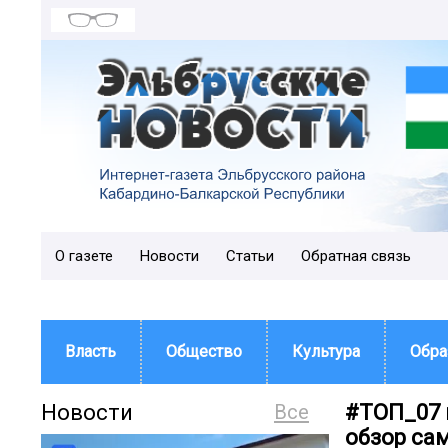
О газете
Новости
Статьи
Обратная связь
Власть
Общество
Культура
Обра
Новости
Все
#ТОП_07 
обзор са