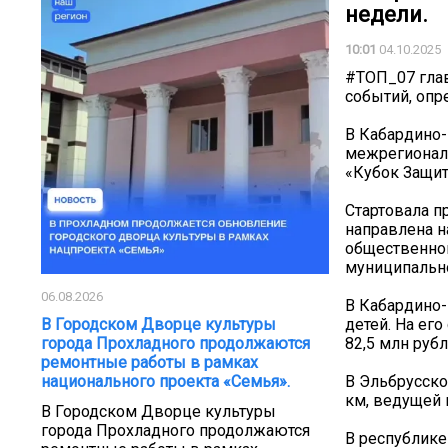
недели.
10:01
04.10.2025
#ТОП_07 глав
событий, опр
В Кабардино-
межрегиональ
«Кубок Защит
Стартовала п
направлена н
общественной
муниципальн
06.08.2026
В Кабардино-
детей. На ег
В Городском Дворце культуры
82,5 млн рубл
города Прохладного продолжаются
ремонтные работы в рамках
В Эльбрусско
национального проекта «Семья».
км, ведущей 
В Городском Дворце культуры
города Прохладного продолжаются
В республике