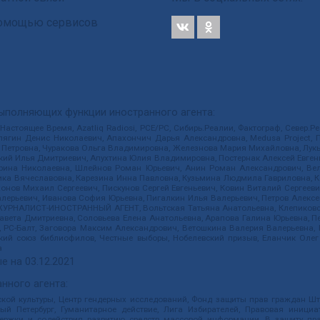
 помощью сервисов
выполняющих функции иностранного агента:
 Настоящее Время, Azatliq Radiosi, PCE/PC, Сибирь.Реалии, Фактограф, Север
ягин Денис Николаевич, Апахончич Дарья Александровна, Medusa Project, П
етровна, Чуракова Ольга Владимировна, Железнова Мария Михайловна, Лукьян
й Илья Дмитриевич, Апухтина Юлия Владимировна, Постернак Алексей Евгеньев
рина Николаевна, Шлейнов Роман Юрьевич, Анин Роман Александрович, Вел
оника Вячеславовна, Карезина Инна Павловна, Кузьмина Людмила Гавриловна
ов Михаил Сергеевич, Пискунов Сергей Евгеньевич, Ковин Виталий Сергеевич
алерьевич, Иванова София Юрьевна, Пигалкин Илья Валерьевич, Петров Алексе
а, ЖУРНАЛИСТ-ИНОСТРАННЫЙ АГЕНТ, Вольтская Татьяна Анатольевна, Клепиков
авета Дмитриевна, Соловьева Елена Анатольевна, Арапова Галина Юрьевна, П
иа, РС-Балт, Заговора Максим Александрович, Ветошкина Валерия Валерьевна
ский союз библиофилов, Честные выборы, Нобелевский призыв, Еланчик Олег
а
е на
03.12.2021
нного агента:
ой культуры, Центр гендерных исследований, Фонд защиты прав граждан Шта
 Петербург, Гуманитарное действие, Лига Избирателей, Правовая инициат
держки и содействия развитию средств массовой информации, В защиту п