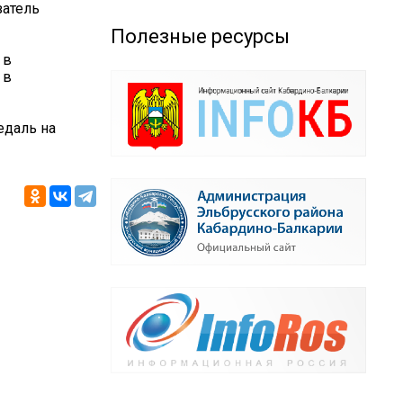
затель
Полезные ресурсы
 в
 в
едаль на