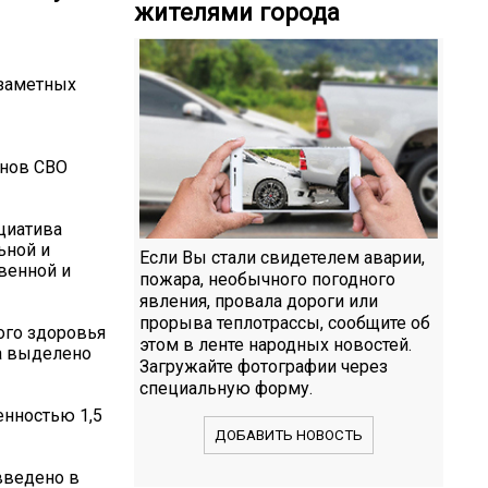
жителями города
 заметных
анов СВО
циатива
ьной и
Если Вы стали свидетелем аварии,
венной и
пожара, необычного погодного
явления, провала дороги или
прорыва теплотрассы, сообщите об
ого здоровья
этом в ленте народных новостей.
ва выделено
Загружайте фотографии через
специальную форму.
енностью 1,5
ДОБАВИТЬ НОВОСТЬ
введено в