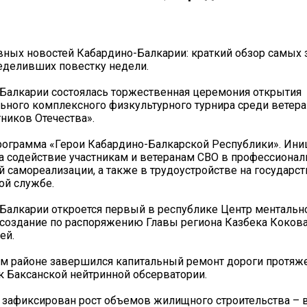
ных новостей Кабардино-Балкарии: краткий обзор самых
еделивших повестку недели.
Балкарии состоялась торжественная церемония открытия
ного комплексного физкультурного турнира среди ветер
ников Отечества».
рограмма «Герои Кабардино-Балкарской Республики». Ини
а содействие участникам и ветеранам СВО в профессионал
 самореализации, а также в трудоустройстве на государст
ой службе.
Балкарии откроется первый в республике Центр ментальн
о создание по распоряжению Главы региона Казбека Коко
ей.
м районе завершился капитальный ремонт дороги протяж
к Баксанской нейтринной обсерватории.
 зафиксирован рост объемов жилищного строительства – 