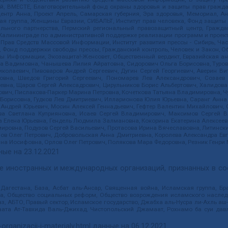
ий, ВМЕСТЕ, Благотворительный фонд охраны здоровья и защиты прав граж
, центр Анна, Проект Апрель, Самарская губерния, Эра здоровья, Мемориал,
я группа, Женщины Евразии, СИБАЛЬТ, Институт прав человека, Фонд защиты 
льного партнерства, Пермский региональный правозащитный центр, Граждан
лининграде по административной поддержке реализации программ и проекто
 Прав Средств Массовой Информации, Институт развития прессы - Сибирь, Ча
, Фонд поддержки свободы прессы, Гражданский контроль, Человек и Закон, 
оды Информации, Экозащита!-Женсовет, Общественный вердикт, Евразийская а
 Вадимовна, Чанышева Лилия Айратовна, Сидорович Ольга Борисовна, Туровс
олаевич, Пивоваров Андрей Сергеевич, Дугин Сергей Георгиевич, Аверин В
вна, Шведов Григорий Сергеевич, Пономарев Лев Александрович, Созаев
евна, Щаров Сергей Алексадрович, Цирульников Борис Альбертович, Халидо
ович, Пислакова-Паркер Марина Петровна, Кочеткова Татьяна Владимировна, Ч
Борисовна, Гудков Лев Дмитриевич, Илларионова Юлия Юрьевна, Саранг Анна
Андрей Юрьевич, Мосин Алексей Геннадьевич, Гефтер Валентин Михайлович,
а Светлана Куприяновна, Исаев Сергей Владимирович, Максимов Сергей Вл
а Елена Юрьевна, Гендель Людмила Залмановна, Кокорина Екатерина Алексее
ровна, Подузов Сергей Васильевич, Протасова Ирина Вячеславовна, Литинск
ов Олег Петрович, Добровольская Анна Дмитриевна, Королева Александра Ев
яна Иосифовна, Орлов Олег Петрович, Полякова Мара Федоровна, Резник Генри
ные на
23.12.2021
ле иностранных и международных организаций, признанных в с
гестана, База, Асбат аль-Ансар, Священная война, Исламская группа, Бра
ана, Общество социальных реформ, Общество возрождения исламского насле
з, АБТО, Правый сектор, Исламское государство, Джабха аль-Нусра ли-Ахль а
та Ат-Тавхида Валь-Джихад, Чистопольский Джамаат, Рохнамо ба суи давлат
-organizacii-i-materialy.html
данные на
06.12.2021