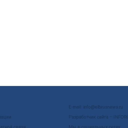
E-mail: info@elbrusnews.ru
мации
Разработчик сайта –
INFOR
атной связи
Мы в социальных сетях: