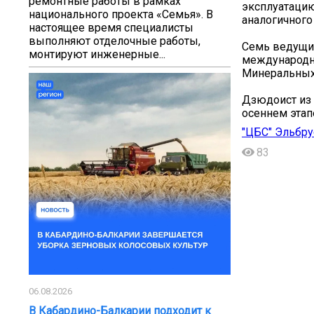
ремонтные работы в рамках
эксплуатацию
национального проекта «Семья». В
аналогичного
настоящее время специалисты
выполняют отделочные работы,
Семь ведущи
монтируют инженерные...
международно
Минеральных
Дзюдоист из 
осеннем этапе
"ЦБС" Эльбру
83
06.08.2026
В Кабардино-Балкарии подходит к