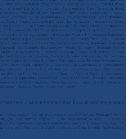
дан, Благотворительный фонд помощи осужденным и их семьям, Фонд
 Аналитический Центр Юрия Левады, Издательство Парк Гагарина, Фонд
гласности, Российский исследовательский центр по правам человека,
ское действие, Центр независимых социологических исследований,
в Совета Министров северных стран, Центр развития некоммерческих
стное учреждение в Санкт-Петербурге по административной поддержке
Общественная комиссия по сохранению наследия академика Сахарова,
нтимонопольная ассоциация, Дзугкоева Регина Николаевна, Кривенко
кий Александр Алексеевич, Васильева Анастасия Евгеньевна, Ривина
италий Евгеньевич, Барахоев Магомед Бекханович, Шевченко Дмитрий
 Валерий Валерьевич, Каргалицкий Борис Юльевич, Исакова Ирина
ва Марина Владимировна, Людевиг Марина Зариевна, Федотова Галина
уркина Наталья Валерьевна, Акимова Татьяна Николаевна, Золотарева
 Васильевна, Захарова Светлана Сергеевна, Щур Татьяна Михайловна,
 Симонов Алексей Кириллович, Флиге Ирина Анатольевна, Мельникова
адимирович, Беляев Сергей Иванович, Голубева Елена Николаевна,
вна, Шуманов Илья Вячеславович, Арапова Галина Юрьевна, Свечников
ий Леонид Борисович, Лукашевский Сергей Маркович, Бахмин Вячеслав
геньевна, Смирнов Владимир Александрович, Вицин Сергей Ефимович,
 Маркович, Захаров Герман Константинович
оответствии с законодательством Российской Федерации
тья-мусульмане, Партия исламского освобождения, Лашкар-И-Тайба,
дия, Дом двух святых, Джунд аш-Шам, Исламский джихад – Джамаат
ш-Шам, Народное ополчение имени К. Минина и Д. Пожарского, Аджр от
и исломи, Террористическое сообщество Сеть, Катиба Таухид валь-