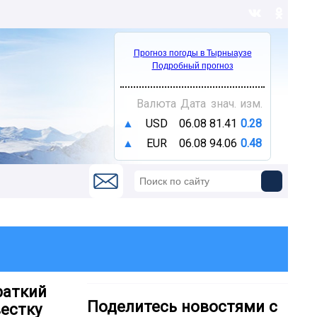
Прогноз погоды в Тырныаузе
Подробный прогноз
Валюта
Дата
знач.
изм.
▲
USD
06.08
81.41
0.28
▲
EUR
06.08
94.06
0.48
раткий
Поделитесь новостями с
естку