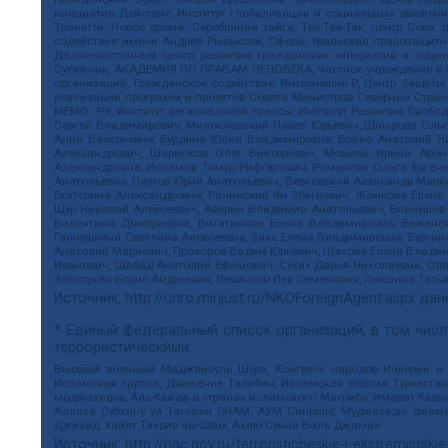
инициатив Действие, Институт глобализации и социальных движен
Тольятти, Новое время, Серебряная тайга, Так-Так-Так, центр Сова
содействия имени Андрея Рылькова, Сфера, Уральская правозащитна
Дальневосточный центр развития гражданских инициатив и социа
Сутяжник, АКАДЕМИЯ ПО ПРАВАМ ЧЕЛОВЕКА, Частное учреждение в Ка
организаций, Гражданское содействие, Интернешнл-Р, Центр Защиты
реализации программ и проектов Совета Министров Северных Стран
МЕМО. РУ, Институт региональной прессы, Институт Развития Своб
Сергей Владимирович, Милославский Павел Юрьевич, Шнырова Ольга
Анна Валерьевна, Бурдина Юлия Владимировна, Бойко Анатолий Ник
Александрович, Шарипков Олег Викторович, Мошель Ирина Ароно
Александровна, Исламов Тимур Рифгатович, Романова Ольга Евгень
Анатольевна, Паутов Юрий Анатольевич, Верховский Александр Марк
Екатерина Александровна, Рачинский Ян Збигневич, Жемкова Елена 
Щур Николай Алексеевич, Аверин Владимир Анатольевич, Блинушов 
Валентина Дмитриевна, Вититинова Елена Владимировна, Баженов
Ганнушкина Светлана Алексеевна, Закс Елена Владимировна, Буртин
Анатолий Мариевич, Прохоров Вадим Юрьевич, Шахова Елена Владими
Иванович, Шабад Анатолий Ефимович, Сухих Дарья Николаевна, Орл
Золотухин Борис Андреевич, Левинсон Лев Семенович, Локшина Тать
Источник:
http://unro.minjust.ru/NKOForeignAgent.aspx
дан
* Единый федеральный список организаций, в том чис
террористическими:
Высший военный Маджлисуль Шура, Конгресс народов Ичкерии и Да
Исламская группа, Движение Талибан, Исламская партия Туркест
моджахедов, Аль-Каида в странах исламского Магриба, Имарат Кавка
Аллаха Субхану уа Тагьаля SHAM, АУМ Синрике, Муджахеды джамаа
Джихад, Хайят Тахрир аш-Шам, Ахлю Сунна Валь Джамаа
Источник:
http://nac.gov.ru/terroristicheskie-i-ekstremistskie