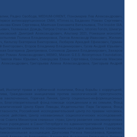
.Реалии, Радио Свобода, MEDIUM-ORIENT, Пономарев Лев Александрович,
ервое антикоррупционное СМИ, VTimes.io, Баданин Роман Сергеевич,
ова Юлия Сергеевна, Маетная Елизавета Витальевна, The Insider SIA,
ич, Телеканал Дождь, Петров Степан Юрьевич, Istories fonds, Шмагун
иковский Дмитрий Александрович, Альтаир 2021, Ромашки монолит,
, Костылева Полина Владимировна, Лютов Александр Иванович, Жилкин
, Кильтау Екатерина Викторовна, Любарев Аркадий Ефимович, Гурман
й Викторович, Егоров Владимир Владимирович, Гусев Андрей Юрьевич,
ская Екатерина Дмитриевна, Сотников Даниил Владимирович, Захаров
ерл Роман Александрович, МЕМО, Mason G.E.S. Anonymous Foundation,
, Павлов Иван Юрьевич, Скворцова Елена Сергеевна, Оленичев Максим
 Александрович, Григорьева Алина Александровна, Григорьев Андрей
б, Институт права и публичной политики, Фонд борьбы с коррупцией,
ива, Гражданская инициатива против экологической преступности,
рав заключенных, Горячая Линия, Центр социально-информационных
дан, Благотворительный фонд помощи осужденным и их семьям, Фонд
 Аналитический Центр Юрия Левады, Издательство Парк Гагарина, Фонд
гласности, Российский исследовательский центр по правам человека,
ское действие, Центр независимых социологических исследований,
в Совета Министров северных стран, Центр развития некоммерческих
стное учреждение в Санкт-Петербурге по административной поддержке
Общественная комиссия по сохранению наследия академика Сахарова,
нтимонопольная ассоциация, Дзугкоева Регина Николаевна, Кривенко
кий Александр Алексеевич, Васильева Анастасия Евгеньевна, Ривина