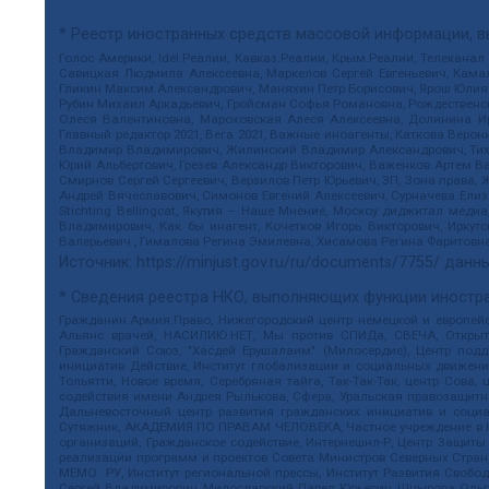
* Реестр иностранных средств массовой информации, 
Голос Америки, Idel.Реалии, Кавказ.Реалии, Крым.Реалии, Телеканал
Савицкая Людмила Алексеевна, Маркелов Сергей Евгеньевич, Камал
Гликин Максим Александрович, Маняхин Петр Борисович, Ярош Юлия П
Рубин Михаил Аркадьевич, Гройсман Софья Романовна, Рождественски
Олеся Валентиновна, Мароховская Алеся Алексеевна, Долинина И
Главный редактор 2021, Вега 2021, Важные иноагенты, Каткова Вер
Владимир Владимирович, Жилинский Владимир Александрович, Тихон
Юрий Альбертович, Грезев Александр Викторович, Важенков Артем В
Смирнов Сергей Сергеевич, Верзилов Петр Юрьевич, ЗП, Зона прав
Андрей Вячеславович, Симонов Евгений Алексеевич, Сурначева Елиз
Stichting Bellingcat, Якутия – Наше Мнение, Москоу диджитал мед
Владимирович, Как бы инагент, Кочетков Игорь Викторович, Иркут
Валерьевич , Гималова Регина Эмилевна, Хисамова Регина Фаритовн
Источник:
https://minjust.gov.ru/ru/documents/7755/
данны
* Сведения реестра НКО, выполняющих функции иностра
Гражданин.Армия.Право, Нижегородский центр немецкой и европейск
Альянс врачей, НАСИЛИЮ.НЕТ, Мы против СПИДа, СВЕЧА, Открытый
Гражданский Союз, "Хасдей Ерушалаим" (Милосердие), Центр под
инициатив Действие, Институт глобализации и социальных движен
Тольятти, Новое время, Серебряная тайга, Так-Так-Так, центр Сова
содействия имени Андрея Рылькова, Сфера, Уральская правозащитна
Дальневосточный центр развития гражданских инициатив и социа
Сутяжник, АКАДЕМИЯ ПО ПРАВАМ ЧЕЛОВЕКА, Частное учреждение в Ка
организаций, Гражданское содействие, Интернешнл-Р, Центр Защиты
реализации программ и проектов Совета Министров Северных Стран
МЕМО. РУ, Институт региональной прессы, Институт Развития Своб
Сергей Владимирович, Милославский Павел Юрьевич, Шнырова Ольга