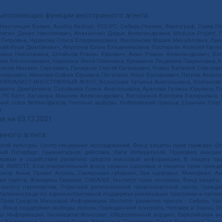
выполняющих функции иностранного агента:
 Настоящее Время, Azatliq Radiosi, PCE/PC, Сибирь.Реалии, Фактограф, Север
ягин Денис Николаевич, Апахончич Дарья Александровна, Medusa Project, П
етровна, Чуракова Ольга Владимировна, Железнова Мария Михайловна, Лукьян
й Илья Дмитриевич, Апухтина Юлия Владимировна, Постернак Алексей Евгеньев
рина Николаевна, Шлейнов Роман Юрьевич, Анин Роман Александрович, Вел
оника Вячеславовна, Карезина Инна Павловна, Кузьмина Людмила Гавриловна
ов Михаил Сергеевич, Пискунов Сергей Евгеньевич, Ковин Виталий Сергеевич
алерьевич, Иванова София Юрьевна, Пигалкин Илья Валерьевич, Петров Алексе
а, ЖУРНАЛИСТ-ИНОСТРАННЫЙ АГЕНТ, Вольтская Татьяна Анатольевна, Клепиков
авета Дмитриевна, Соловьева Елена Анатольевна, Арапова Галина Юрьевна, П
иа, РС-Балт, Заговора Максим Александрович, Ветошкина Валерия Валерьевна
ский союз библиофилов, Честные выборы, Нобелевский призыв, Еланчик Олег
а
е на
03.12.2021
нного агента:
ой культуры, Центр гендерных исследований, Фонд защиты прав граждан Шта
 Петербург, Гуманитарное действие, Лига Избирателей, Правовая инициат
держки и содействия развитию средств массовой информации, В защиту п
ий, ВМЕСТЕ, Благотворительный фонд охраны здоровья и защиты прав граж
, центр Анна, Проект Апрель, Самарская губерния, Эра здоровья, Мемориал,
я группа, Женщины Евразии, СИБАЛЬТ, Институт прав человека, Фонд защиты 
льного партнерства, Пермский региональный правозащитный центр, Граждан
лининграде по административной поддержке реализации программ и проекто
 Прав Средств Массовой Информации, Институт развития прессы - Сибирь, Ча
, Фонд поддержки свободы прессы, Гражданский контроль, Человек и Закон, 
оды Информации, Экозащита!-Женсовет, Общественный вердикт, Евразийская а
 Вадимовна, Чанышева Лилия Айратовна, Сидорович Ольга Борисовна, Туровс