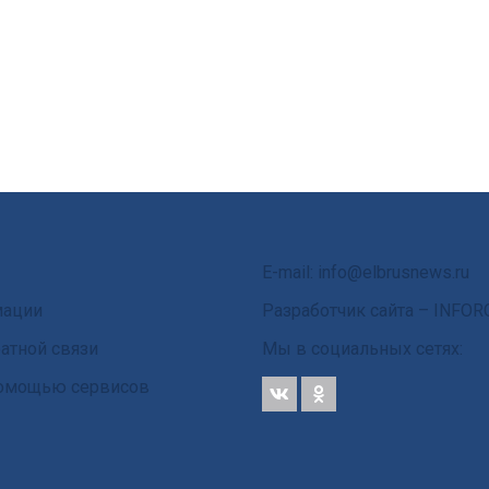
E-mail: info@elbrusnews.ru
мации
Разработчик сайта –
INFOR
атной связи
Мы в социальных сетях:
 помощью сервисов