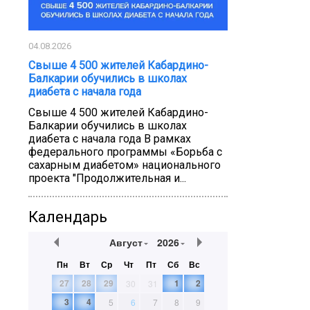
04.08.2026
Свыше 4 500 жителей Кабардино-
Балкарии обучились в школах
диабета с начала года
Свыше 4 500 жителей Кабардино-
Балкарии обучились в школах
диабета с начала года В рамках
федерального программы «Борьба с
сахарным диабетом» национального
проекта "Продолжительная и...
Календарь
Август
2026
Пн
Вт
Ср
Чт
Пт
Сб
Вс
27
28
29
1
2
30
31
3
4
5
6
7
8
9