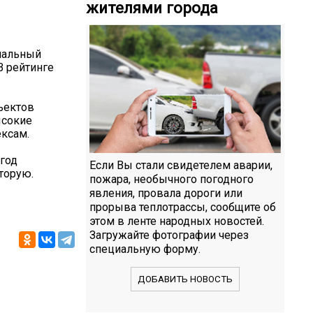
жителями города
нальный
В рейтинге
ъектов
ысокие
ексам.
год
Если Вы стали свидетелем аварии,
торую.
пожара, необычного погодного
явления, провала дороги или
прорыва теплотрассы, сообщите об
этом в ленте народных новостей.
Загружайте фотографии через
специальную форму.
ДОБАВИТЬ НОВОСТЬ