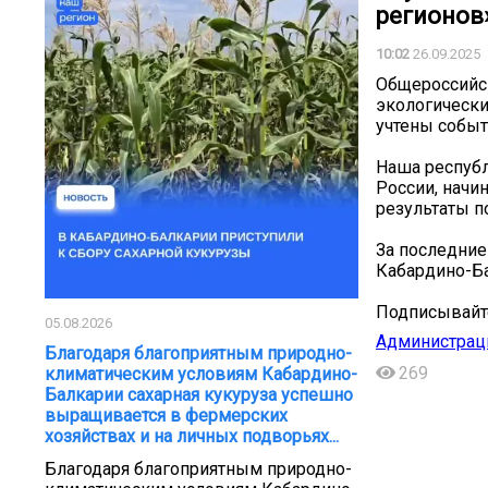
регионов»
10:02
26.09.2025
Общероссийс
экологически
учтены событ
Наша республ
России, начи
результаты п
За последние
Кабардино-Ба
Подписывайт
05.08.2026
Администрац
Благодаря благоприятным природно-
269
климатическим условиям Кабардино-
Балкарии сахарная кукуруза успешно
выращивается в фермерских
хозяйствах и на личных подворьях...
Благодаря благоприятным природно-