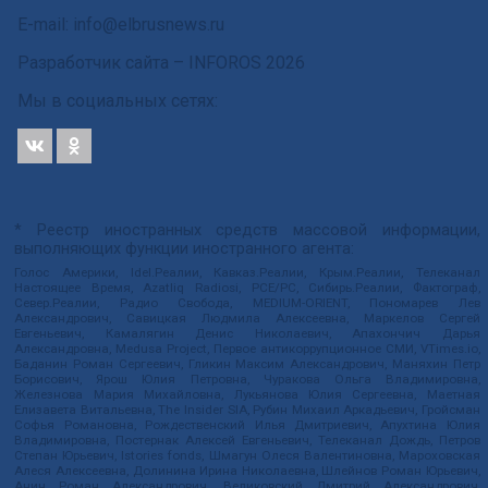
E-mail: info@elbrusnews.ru
Разработчик сайта –
INFOROS
2026
Мы в социальных сетях:
* Реестр иностранных средств массовой информации,
выполняющих функции иностранного агента:
Голос Америки, Idel.Реалии, Кавказ.Реалии, Крым.Реалии, Телеканал
Настоящее Время, Azatliq Radiosi, PCE/PC, Сибирь.Реалии, Фактограф,
Север.Реалии, Радио Свобода, MEDIUM-ORIENT, Пономарев Лев
Александрович, Савицкая Людмила Алексеевна, Маркелов Сергей
Евгеньевич, Камалягин Денис Николаевич, Апахончич Дарья
Александровна, Medusa Project, Первое антикоррупционное СМИ, VTimes.io,
Баданин Роман Сергеевич, Гликин Максим Александрович, Маняхин Петр
Борисович, Ярош Юлия Петровна, Чуракова Ольга Владимировна,
Железнова Мария Михайловна, Лукьянова Юлия Сергеевна, Маетная
Елизавета Витальевна, The Insider SIA, Рубин Михаил Аркадьевич, Гройсман
Софья Романовна, Рождественский Илья Дмитриевич, Апухтина Юлия
Владимировна, Постернак Алексей Евгеньевич, Телеканал Дождь, Петров
Степан Юрьевич, Istories fonds, Шмагун Олеся Валентиновна, Мароховская
Алеся Алексеевна, Долинина Ирина Николаевна, Шлейнов Роман Юрьевич,
Анин Роман Александрович, Великовский Дмитрий Александрович,