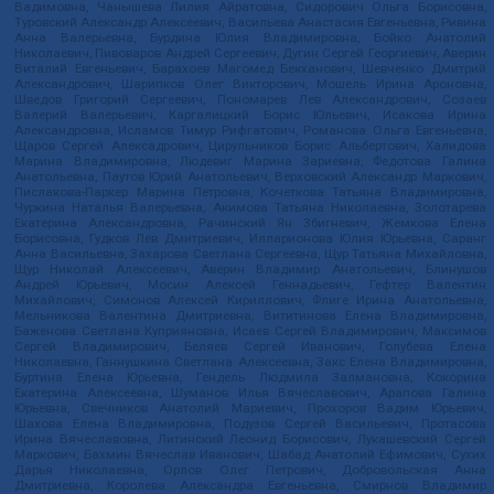
Вадимовна, Чанышева Лилия Айратовна, Сидорович Ольга Борисовна,
Туровский Александр Алексеевич, Васильева Анастасия Евгеньевна, Ривина
Анна Валерьевна, Бурдина Юлия Владимировна, Бойко Анатолий
Николаевич, Пивоваров Андрей Сергеевич, Дугин Сергей Георгиевич, Аверин
Виталий Евгеньевич, Барахоев Магомед Бекханович, Шевченко Дмитрий
Александрович, Шарипков Олег Викторович, Мошель Ирина Ароновна,
Шведов Григорий Сергеевич, Пономарев Лев Александрович, Созаев
Валерий Валерьевич, Каргалицкий Борис Юльевич, Исакова Ирина
Александровна, Исламов Тимур Рифгатович, Романова Ольга Евгеньевна,
Щаров Сергей Алексадрович, Цирульников Борис Альбертович, Халидова
Марина Владимировна, Людевиг Марина Зариевна, Федотова Галина
Анатольевна, Паутов Юрий Анатольевич, Верховский Александр Маркович,
Пислакова-Паркер Марина Петровна, Кочеткова Татьяна Владимировна,
Чуркина Наталья Валерьевна, Акимова Татьяна Николаевна, Золотарева
Екатерина Александровна, Рачинский Ян Збигневич, Жемкова Елена
Борисовна, Гудков Лев Дмитриевич, Илларионова Юлия Юрьевна, Саранг
Анна Васильевна, Захарова Светлана Сергеевна, Щур Татьяна Михайловна,
Щур Николай Алексеевич, Аверин Владимир Анатольевич, Блинушов
Андрей Юрьевич, Мосин Алексей Геннадьевич, Гефтер Валентин
Михайлович, Симонов Алексей Кириллович, Флиге Ирина Анатольевна,
Мельникова Валентина Дмитриевна, Вититинова Елена Владимировна,
Баженова Светлана Куприяновна, Исаев Сергей Владимирович, Максимов
Сергей Владимирович, Беляев Сергей Иванович, Голубева Елена
Николаевна, Ганнушкина Светлана Алексеевна, Закс Елена Владимировна,
Буртина Елена Юрьевна, Гендель Людмила Залмановна, Кокорина
Екатерина Алексеевна, Шуманов Илья Вячеславович, Арапова Галина
Юрьевна, Свечников Анатолий Мариевич, Прохоров Вадим Юрьевич,
Шахова Елена Владимировна, Подузов Сергей Васильевич, Протасова
Ирина Вячеславовна, Литинский Леонид Борисович, Лукашевский Сергей
Маркович, Бахмин Вячеслав Иванович, Шабад Анатолий Ефимович, Сухих
Дарья Николаевна, Орлов Олег Петрович, Добровольская Анна
Дмитриевна, Королева Александра Евгеньевна, Смирнов Владимир