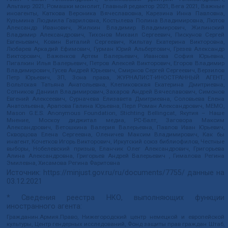
Альтаир 2021, Ромашки монолит, Главный редактор 2021, Вега 2021, Важные
иноагенты, Каткова Вероника Вячеславовна, Карезина Инна Павловна,
Кузьмина Людмила Гавриловна, Костылева Полина Владимировна, Лютов
Александр Иванович, Жилкин Владимир Владимирович, Жилинский
Владимир Александрович, Тихонов Михаил Сергеевич, Пискунов Сергей
Евгеньевич, Ковин Виталий Сергеевич, Кильтау Екатерина Викторовна,
Любарев Аркадий Ефимович, Гурман Юрий Альбертович, Грезев Александр
Викторович, Важенков Артем Валерьевич, Иванова София Юрьевна,
Пигалкин Илья Валерьевич, Петров Алексей Викторович, Егоров Владимир
Владимирович, Гусев Андрей Юрьевич, Смирнов Сергей Сергеевич, Верзилов
Петр Юрьевич, ЗП, Зона права, ЖУРНАЛИСТ-ИНОСТРАННЫЙ АГЕНТ,
Вольтская Татьяна Анатольевна, Клепиковская Екатерина Дмитриевна,
Сотников Даниил Владимирович, Захаров Андрей Вячеславович, Симонов
Евгений Алексеевич, Сурначева Елизавета Дмитриевна, Соловьева Елена
Анатольевна, Арапова Галина Юрьевна, Перл Роман Александрович, МЕМО,
Mason G.E.S. Anonymous Foundation, Stichting Bellingcat, Якутия – Наше
Мнение, Москоу диджитал медиа, РС-Балт, Заговора Максим
Александрович, Ветошкина Валерия Валерьевна, Павлов Иван Юрьевич,
Скворцова Елена Сергеевна, Оленичев Максим Владимирович, Как бы
инагент, Кочетков Игорь Викторович, Иркутский союз библиофилов, Честные
выборы, Нобелевский призыв, Еланчик Олег Александрович, Григорьева
Алина Александровна, Григорьев Андрей Валерьевич , Гималова Регина
Эмилевна, Хисамова Регина Фаритовна
Источник:
https://minjust.gov.ru/ru/documents/7755/
данные на
03.12.2021
* Сведения реестра НКО, выполняющих функции
иностранного агента:
Гражданин.Армия.Право, Нижегородский центр немецкой и европейской
культуры, Центр гендерных исследований, Фонд защиты прав граждан Штаб,