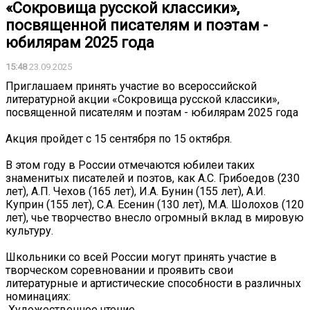
«Сокровища русской классики»,
посвященной писателям и поэтам -
юбилярам 2025 года
15:48
23.09.2025
Приглашаем принять участие во всероссийской
литературной акции «Сокровища русской классики»,
посвященной писателям и поэтам - юбилярам 2025 года
Акция пройдет с 15 сентября по 15 октября.
В этом году в России отмечаются юбилеи таких
знаменитых писателей и поэтов, как А.С. Грибоедов (230
лет), А.П. Чехов (165 лет), И.А. Бунин (155 лет), А.И.
Куприн (155 лет), С.А. Есенин (130 лет), М.А. Шолохов (120
лет), чье творчество внесло огромный вклад в мировую
культуру.
Школьники со всей России могут принять участие в
творческом соревновании и проявить свои
литературные и артистические способности в различных
номинациях:
️ Художественное чтение