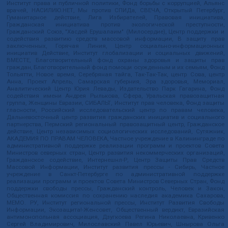
Институт права и публичной политики, Фонд борьбы с коррупцией, Альянс
врачей, НАСИЛИЮ.НЕТ, Мы против СПИДа, СВЕЧА, Открытый Петербург,
Гуманитарное действие, Лига Избирателей, Правовая инициатива,
Гражданская инициатива против экологической преступности,
Гражданский Союз, "Хасдей Ерушалаим" (Милосердие), Центр поддержки и
содействия развитию средств массовой информации, В защиту прав
заключенных, Горячая Линия, Центр социально-информационных
инициатив Действие, Институт глобализации и социальных движений,
ВМЕСТЕ, Благотворительный фонд охраны здоровья и защиты прав
граждан, Благотворительный фонд помощи осужденным и их семьям, Фонд
Тольятти, Новое время, Серебряная тайга, Так-Так-Так, центр Сова, центр
Анна, Проект Апрель, Самарская губерния, Эра здоровья, Мемориал,
Аналитический Центр Юрия Левады, Издательство Парк Гагарина, Фонд
содействия имени Андрея Рылькова, Сфера, Уральская правозащитная
группа, Женщины Евразии, СИБАЛЬТ, Институт прав человека, Фонд защиты
гласности, Российский исследовательский центр по правам человека,
Дальневосточный центр развития гражданских инициатив и социального
партнерства, Пермский региональный правозащитный центр, Гражданское
действие, Центр независимых социологических исследований, Сутяжник,
АКАДЕМИЯ ПО ПРАВАМ ЧЕЛОВЕКА, Частное учреждение в Калининграде по
административной поддержке реализации программ и проектов Совета
Министров северных стран, Центр развития некоммерческих организаций,
Гражданское содействие, Интернешнл-Р, Центр Защиты Прав Средств
Массовой Информации, Институт развития прессы - Сибирь, Частное
учреждение в Санкт-Петербурге по административной поддержке
реализации программ и проектов Совета Министров Северных Стран, Фонд
поддержки свободы прессы, Гражданский контроль, Человек и Закон,
Общественная комиссия по сохранению наследия академика Сахарова,
МЕМО. РУ, Институт региональной прессы, Институт Развития Свободы
Информации, Экозащита!-Женсовет, Общественный вердикт, Евразийская
антимонопольная ассоциация, Дзугкоева Регина Николаевна, Кривенко
Сергей Владимирович, Милославский Павел Юрьевич, Шнырова Ольга