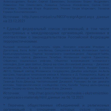
Александрович, Вицин Сергей Ефимович, Золотухин Борис Андреевич,
Левинсон Лев Семенович, Локшина Татьяна Иосифовна, Орлов Олег
Петрович, Полякова Мара Федоровна, Резник Генри Маркович, Захаров
Герман Константинович
Источник:
http://unro.minjust.ru/NKOForeignAgent.aspx
данные
на
23.12.2021
* Единый федеральный список организаций, в том числе
иностранных и международных организаций, признанных в
соответствии с законодательством Российской Федерации
террористическими:
Высший военный Маджлисуль Шура, Конгресс народов Ичкерии и
Дагестана, База, Асбат аль-Ансар, Священная война, Исламская группа,
Братья-мусульмане, Партия исламского освобождения, Лашкар-И-Тайба,
Исламская группа, Движение Талибан, Исламская партия Туркестана,
Общество социальных реформ, Общество возрождения исламского
наследия, Дом двух святых, Джунд аш-Шам, Исламский джихад – Джамаат
моджахедов, Аль-Каида в странах исламского Магриба, Имарат Кавказ,
АБТО, Правый сектор, Исламское государство, Джабха аль-Нусра ли-Ахль
аш-Шам, Народное ополчение имени К. Минина и Д. Пожарского, Аджр от
Аллаха Субхану уа Тагьаля SHAM, АУМ Синрике, Муджахеды джамаата Ат-
Тавхида Валь-Джихад, Чистопольский Джамаат, Рохнамо ба суи давлати
исломи, Террористическое сообщество Сеть, Катиба Таухид валь-Джихад,
Хайят Тахрир аш-Шам, Ахлю Сунна Валь Джамаа
Источник:
http://nac.gov.ru/terroristicheskie-i-ekstremistskie-
organizacii-i-materialy.html
данные на
06.12.2021
* Перечень общественных объединений и религиозных
организаций в отношении которых судом принято