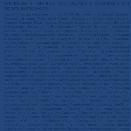
вступившее в законную силу решение о ликвидации или
запрете деятельности:
Национал-большевистская партия, ВЕК РА, Рада земли Кубанской Духовно
Родовой Державы Русь, организация Асгардская Славянская Община,
Община Капища Веды Перуна, Мужская Духовная Семинария Духовное
Учреждение, Нурджулар, К Богодержавию, Таблиги Джамаат, Свидетели
Иеговы, Русское национальное единство, Национал-социалистическое
общество, Джамаат мувахидов, Объединенный Вилайат Кабарды, Балкарии
и Карачая, Союз славян, Ат-Такфир Валь-Хиджра, Пит Буль, Национал-
социалистическая рабочая партия России, Славянский союз, Формат-18,
Благородный Орден Дьявола, Армия воли народа, Национальная
Социалистическая Инициатива города Череповца, Духовно-Родовая
Держава Русь, Русское национальное единство, Древнерусской
Инглистической церкви Православных Староверов-Инглингов, Русский
общенациональный союз, Движение против нелегальной иммиграции,
Кровь и Честь, О свободе совести и о религиозных объединениях, Омская
организация общественного политического движения Русское
национальное единство, Северное Братство, Клуб Болельщиков Футбольного
Клуба Динамо, Файзрахманисты, Мусульманская религиозная организация
п. Боровский Тюменского района Тюменской области, Община Коренного
Русского народа Щелковского района, Правый сектор, Украинская
национальная ассамблея – Украинская народная самооборона,
Украинская повстанческая армия, Тризуб им. Степана Бандеры, Братство,
Белый Крест, Misanthropic division, Религиозное объединение
последователей инглиизма, Народная Социальная Инициатива, TulaSkins,
Этнополитическое объединение Русские, Русское национальное
объединение Атака, Мечеть Мирмамеда, Община Коренного Русского
народа г. Астрахани, ВОЛЯ, Меджлис крымскотатарского народа, Рубеж
Севера, ТОЙС, О противодействии экстремистской деятельности,
РЕВТАТПОД, Артподготовка, Штольц, В честь иконы Божией Матери
Державная, Сектор 16, Независимость, Фирма, Молодежная правозащитная