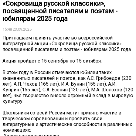
«Сокровища русской классики»,
посвященной писателям и поэтам -
юбилярам 2025 года
15:48
23.09.2025
Приглашаем принять участие во всероссийской
литературной акции «Сокровища русской классики»,
посвященной писателям и поэтам - юбилярам 2025 года
Акция пройдет с 15 сентября по 15 октября.
В этом году в России отмечаются юбилеи таких
знаменитых писателей и поэтов, как А.С. Грибоедов (230
лет), А.П. Чехов (165 лет), И.А. Бунин (155 лет), А.И.
Куприн (155 лет), С.А. Есенин (130 лет), М.А. Шолохов (120
лет), чье творчество внесло огромный вклад в мировую
культуру.
Школьники со всей России могут принять участие в
творческом соревновании и проявить свои
литературные и артистические способности в различных
номинациях:
️ Художественное чтение