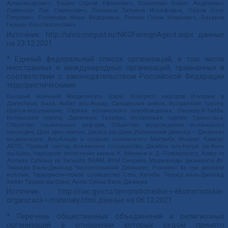
Александрович, Вицин Сергей Ефимович, Золотухин Борис Андреевич,
Левинсон Лев Семенович, Локшина Татьяна Иосифовна, Орлов Олег
Петрович, Полякова Мара Федоровна, Резник Генри Маркович, Захаров
Герман Константинович
Источник:
http://unro.minjust.ru/NKOForeignAgent.aspx
данные
на
23.12.2021
* Единый федеральный список организаций, в том числе
иностранных и международных организаций, признанных в
соответствии с законодательством Российской Федерации
террористическими:
Высший военный Маджлисуль Шура, Конгресс народов Ичкерии и
Дагестана, База, Асбат аль-Ансар, Священная война, Исламская группа,
Братья-мусульмане, Партия исламского освобождения, Лашкар-И-Тайба,
Исламская группа, Движение Талибан, Исламская партия Туркестана,
Общество социальных реформ, Общество возрождения исламского
наследия, Дом двух святых, Джунд аш-Шам, Исламский джихад – Джамаат
моджахедов, Аль-Каида в странах исламского Магриба, Имарат Кавказ,
АБТО, Правый сектор, Исламское государство, Джабха аль-Нусра ли-Ахль
аш-Шам, Народное ополчение имени К. Минина и Д. Пожарского, Аджр от
Аллаха Субхану уа Тагьаля SHAM, АУМ Синрике, Муджахеды джамаата Ат-
Тавхида Валь-Джихад, Чистопольский Джамаат, Рохнамо ба суи давлати
исломи, Террористическое сообщество Сеть, Катиба Таухид валь-Джихад,
Хайят Тахрир аш-Шам, Ахлю Сунна Валь Джамаа
Источник:
http://nac.gov.ru/terroristicheskie-i-ekstremistskie-
organizacii-i-materialy.html
данные на
06.12.2021
* Перечень общественных объединений и религиозных
организаций в отношении которых судом принято