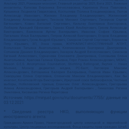
Альтаир 2021, Ромашки монолит, Главный редактор 2021, Вега 2021, Важные
иноагенты, Каткова Вероника Вячеславовна, Карезина Инна Павловна,
Кузьмина Людмила Гавриловна, Костылева Полина Владимировна, Лютов
Александр Иванович, Жилкин Владимир Владимирович, Жилинский
Владимир Александрович, Тихонов Михаил Сергеевич, Пискунов Сергей
Евгеньевич, Ковин Виталий Сергеевич, Кильтау Екатерина Викторовна,
Любарев Аркадий Ефимович, Гурман Юрий Альбертович, Грезев Александр
Викторович, Важенков Артем Валерьевич, Иванова София Юрьевна,
Пигалкин Илья Валерьевич, Петров Алексей Викторович, Егоров Владимир
Владимирович, Гусев Андрей Юрьевич, Смирнов Сергей Сергеевич, Верзилов
Петр Юрьевич, ЗП, Зона права, ЖУРНАЛИСТ-ИНОСТРАННЫЙ АГЕНТ,
Вольтская Татьяна Анатольевна, Клепиковская Екатерина Дмитриевна,
Сотников Даниил Владимирович, Захаров Андрей Вячеславович, Симонов
Евгений Алексеевич, Сурначева Елизавета Дмитриевна, Соловьева Елена
Анатольевна, Арапова Галина Юрьевна, Перл Роман Александрович, МЕМО,
Mason G.E.S. Anonymous Foundation, Stichting Bellingcat, Якутия – Наше
Мнение, Москоу диджитал медиа, РС-Балт, Заговора Максим
Александрович, Ветошкина Валерия Валерьевна, Павлов Иван Юрьевич,
Скворцова Елена Сергеевна, Оленичев Максим Владимирович, Как бы
инагент, Кочетков Игорь Викторович, Иркутский союз библиофилов, Честные
выборы, Нобелевский призыв, Еланчик Олег Александрович, Григорьева
Алина Александровна, Григорьев Андрей Валерьевич , Гималова Регина
Эмилевна, Хисамова Регина Фаритовна
Источник:
https://minjust.gov.ru/ru/documents/7755/
данные на
03.12.2021
* Сведения реестра НКО, выполняющих функции
иностранного агента:
Гражданин.Армия.Право, Нижегородский центр немецкой и европейской
культуры, Центр гендерных исследований, Фонд защиты прав граждан Штаб,