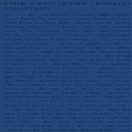
вступившее в законную силу решение о ликвидации или
запрете деятельности:
Национал-большевистская партия, ВЕК РА, Рада земли Кубанской Духовно
Родовой Державы Русь, организация Асгардская Славянская Община,
Община Капища Веды Перуна, Мужская Духовная Семинария Духовное
Учреждение, Нурджулар, К Богодержавию, Таблиги Джамаат, Свидетели
Иеговы, Русское национальное единство, Национал-социалистическое
общество, Джамаат мувахидов, Объединенный Вилайат Кабарды, Балкарии
и Карачая, Союз славян, Ат-Такфир Валь-Хиджра, Пит Буль, Национал-
социалистическая рабочая партия России, Славянский союз, Формат-18,
Благородный Орден Дьявола, Армия воли народа, Национальная
Социалистическая Инициатива города Череповца, Духовно-Родовая
Держава Русь, Русское национальное единство, Древнерусской
Инглистической церкви Православных Староверов-Инглингов, Русский
общенациональный союз, Движение против нелегальной иммиграции,
Кровь и Честь, О свободе совести и о религиозных объединениях, Омская
организация общественного политического движения Русское
национальное единство, Северное Братство, Клуб Болельщиков Футбольного
Клуба Динамо, Файзрахманисты, Мусульманская религиозная организация
п. Боровский Тюменского района Тюменской области, Община Коренного
Русского народа Щелковского района, Правый сектор, Украинская
национальная ассамблея – Украинская народная самооборона,
Украинская повстанческая армия, Тризуб им. Степана Бандеры, Братство,
Белый Крест, Misanthropic division, Религиозное объединение
последователей инглиизма, Народная Социальная Инициатива, TulaSkins,
Этнополитическое объединение Русские, Русское национальное
объединение Атака, Мечеть Мирмамеда, Община Коренного Русского
народа г. Астрахани, ВОЛЯ, Меджлис крымскотатарского народа, Рубеж
Севера, ТОЙС, О противодействии экстремистской деятельности,
РЕВТАТПОД, Артподготовка, Штольц, В честь иконы Божией Матери
Державная, Сектор 16, Независимость, Фирма, Молодежная правозащитная