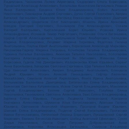
Вадимовна, Чанышева Лилия Айратовна, Сидорович Ольга Борисовна,
Туровский Александр Алексеевич, Васильева Анастасия Евгеньевна, Ривина
Анна Валерьевна, Бурдина Юлия Владимировна, Бойко Анатолий
Николаевич, Пивоваров Андрей Сергеевич, Дугин Сергей Георгиевич, Аверин
Виталий Евгеньевич, Барахоев Магомед Бекханович, Шевченко Дмитрий
Александрович, Шарипков Олег Викторович, Мошель Ирина Ароновна,
Шведов Григорий Сергеевич, Пономарев Лев Александрович, Созаев
Валерий Валерьевич, Каргалицкий Борис Юльевич, Исакова Ирина
Александровна, Исламов Тимур Рифгатович, Романова Ольга Евгеньевна,
Щаров Сергей Алексадрович, Цирульников Борис Альбертович, Халидова
Марина Владимировна, Людевиг Марина Зариевна, Федотова Галина
Анатольевна, Паутов Юрий Анатольевич, Верховский Александр Маркович,
Пислакова-Паркер Марина Петровна, Кочеткова Татьяна Владимировна,
Чуркина Наталья Валерьевна, Акимова Татьяна Николаевна, Золотарева
Екатерина Александровна, Рачинский Ян Збигневич, Жемкова Елена
Борисовна, Гудков Лев Дмитриевич, Илларионова Юлия Юрьевна, Саранг
Анна Васильевна, Захарова Светлана Сергеевна, Щур Татьяна Михайловна,
Щур Николай Алексеевич, Аверин Владимир Анатольевич, Блинушов
Андрей Юрьевич, Мосин Алексей Геннадьевич, Гефтер Валентин
Михайлович, Симонов Алексей Кириллович, Флиге Ирина Анатольевна,
Мельникова Валентина Дмитриевна, Вититинова Елена Владимировна,
Баженова Светлана Куприяновна, Исаев Сергей Владимирович, Максимов
Сергей Владимирович, Беляев Сергей Иванович, Голубева Елена
Николаевна, Ганнушкина Светлана Алексеевна, Закс Елена Владимировна,
Буртина Елена Юрьевна, Гендель Людмила Залмановна, Кокорина
Екатерина Алексеевна, Шуманов Илья Вячеславович, Арапова Галина
Юрьевна, Свечников Анатолий Мариевич, Прохоров Вадим Юрьевич,
Шахова Елена Владимировна, Подузов Сергей Васильевич, Протасова
Ирина Вячеславовна, Литинский Леонид Борисович, Лукашевский Сергей
Маркович, Бахмин Вячеслав Иванович, Шабад Анатолий Ефимович, Сухих
Дарья Николаевна, Орлов Олег Петрович, Добровольская Анна
Дмитриевна, Королева Александра Евгеньевна, Смирнов Владимир