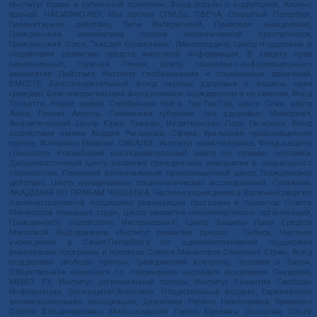
Институт права и публичной политики, Фонд борьбы с коррупцией, Альянс
врачей, НАСИЛИЮ.НЕТ, Мы против СПИДа, СВЕЧА, Открытый Петербург,
Гуманитарное действие, Лига Избирателей, Правовая инициатива,
Гражданская инициатива против экологической преступности,
Гражданский Союз, "Хасдей Ерушалаим" (Милосердие), Центр поддержки и
содействия развитию средств массовой информации, В защиту прав
заключенных, Горячая Линия, Центр социально-информационных
инициатив Действие, Институт глобализации и социальных движений,
ВМЕСТЕ, Благотворительный фонд охраны здоровья и защиты прав
граждан, Благотворительный фонд помощи осужденным и их семьям, Фонд
Тольятти, Новое время, Серебряная тайга, Так-Так-Так, центр Сова, центр
Анна, Проект Апрель, Самарская губерния, Эра здоровья, Мемориал,
Аналитический Центр Юрия Левады, Издательство Парк Гагарина, Фонд
содействия имени Андрея Рылькова, Сфера, Уральская правозащитная
группа, Женщины Евразии, СИБАЛЬТ, Институт прав человека, Фонд защиты
гласности, Российский исследовательский центр по правам человека,
Дальневосточный центр развития гражданских инициатив и социального
партнерства, Пермский региональный правозащитный центр, Гражданское
действие, Центр независимых социологических исследований, Сутяжник,
АКАДЕМИЯ ПО ПРАВАМ ЧЕЛОВЕКА, Частное учреждение в Калининграде по
административной поддержке реализации программ и проектов Совета
Министров северных стран, Центр развития некоммерческих организаций,
Гражданское содействие, Интернешнл-Р, Центр Защиты Прав Средств
Массовой Информации, Институт развития прессы - Сибирь, Частное
учреждение в Санкт-Петербурге по административной поддержке
реализации программ и проектов Совета Министров Северных Стран, Фонд
поддержки свободы прессы, Гражданский контроль, Человек и Закон,
Общественная комиссия по сохранению наследия академика Сахарова,
МЕМО. РУ, Институт региональной прессы, Институт Развития Свободы
Информации, Экозащита!-Женсовет, Общественный вердикт, Евразийская
антимонопольная ассоциация, Дзугкоева Регина Николаевна, Кривенко
Сергей Владимирович, Милославский Павел Юрьевич, Шнырова Ольга