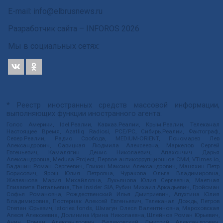
E-mail: info@elbrusnews.ru
Разработчик сайта –
INFOROS
2026
Мы в социальных сетях:
* Реестр иностранных средств массовой информации,
выполняющих функции иностранного агента:
Голос Америки, Idel.Реалии, Кавказ.Реалии, Крым.Реалии, Телеканал
Настоящее Время, Azatliq Radiosi, PCE/PC, Сибирь.Реалии, Фактограф,
Север.Реалии, Радио Свобода, MEDIUM-ORIENT, Пономарев Лев
Александрович, Савицкая Людмила Алексеевна, Маркелов Сергей
Евгеньевич, Камалягин Денис Николаевич, Апахончич Дарья
Александровна, Medusa Project, Первое антикоррупционное СМИ, VTimes.io,
Баданин Роман Сергеевич, Гликин Максим Александрович, Маняхин Петр
Борисович, Ярош Юлия Петровна, Чуракова Ольга Владимировна,
Железнова Мария Михайловна, Лукьянова Юлия Сергеевна, Маетная
Елизавета Витальевна, The Insider SIA, Рубин Михаил Аркадьевич, Гройсман
Софья Романовна, Рождественский Илья Дмитриевич, Апухтина Юлия
Владимировна, Постернак Алексей Евгеньевич, Телеканал Дождь, Петров
Степан Юрьевич, Istories fonds, Шмагун Олеся Валентиновна, Мароховская
Алеся Алексеевна, Долинина Ирина Николаевна, Шлейнов Роман Юрьевич,
Анин Роман Александрович, Великовский Дмитрий Александрович,