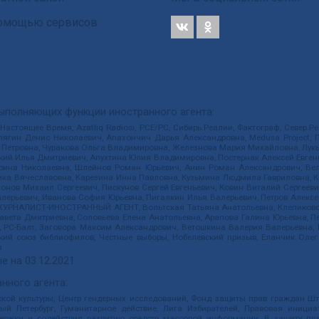
 помощью сервисов
выполняющих функции иностранного агента:
 Настоящее Время, Azatliq Radiosi, PCE/PC, Сибирь.Реалии, Фактограф, Север
ягин Денис Николаевич, Апахончич Дарья Александровна, Medusa Project, П
етровна, Чуракова Ольга Владимировна, Железнова Мария Михайловна, Лукьян
й Илья Дмитриевич, Апухтина Юлия Владимировна, Постернак Алексей Евгеньев
рина Николаевна, Шлейнов Роман Юрьевич, Анин Роман Александрович, Вел
оника Вячеславовна, Карезина Инна Павловна, Кузьмина Людмила Гавриловна
ов Михаил Сергеевич, Пискунов Сергей Евгеньевич, Ковин Виталий Сергеевич
алерьевич, Иванова София Юрьевна, Пигалкин Илья Валерьевич, Петров Алексе
а, ЖУРНАЛИСТ-ИНОСТРАННЫЙ АГЕНТ, Вольтская Татьяна Анатольевна, Клепиков
авета Дмитриевна, Соловьева Елена Анатольевна, Арапова Галина Юрьевна, П
иа, РС-Балт, Заговора Максим Александрович, Ветошкина Валерия Валерьевна
ский союз библиофилов, Честные выборы, Нобелевский призыв, Еланчик Олег
а
е на
03.12.2021
нного агента:
ой культуры, Центр гендерных исследований, Фонд защиты прав граждан Шта
 Петербург, Гуманитарное действие, Лига Избирателей, Правовая инициат
держки и содействия развитию средств массовой информации, В защиту п