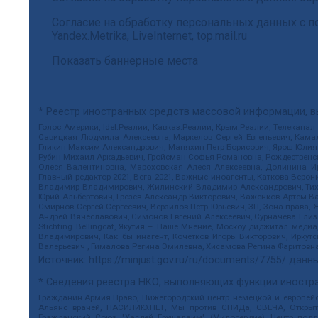
Согласие на обработку персональных данных с
Yandex.Metrika, LiveInternet, top.mail.ru
Показать баннерные места
* Реестр иностранных средств массовой информации, 
Голос Америки, Idel.Реалии, Кавказ.Реалии, Крым.Реалии, Телеканал
Савицкая Людмила Алексеевна, Маркелов Сергей Евгеньевич, Камал
Гликин Максим Александрович, Маняхин Петр Борисович, Ярош Юлия П
Рубин Михаил Аркадьевич, Гройсман Софья Романовна, Рождественски
Олеся Валентиновна, Мароховская Алеся Алексеевна, Долинина И
Главный редактор 2021, Вега 2021, Важные иноагенты, Каткова Вер
Владимир Владимирович, Жилинский Владимир Александрович, Тихон
Юрий Альбертович, Грезев Александр Викторович, Важенков Артем В
Смирнов Сергей Сергеевич, Верзилов Петр Юрьевич, ЗП, Зона прав
Андрей Вячеславович, Симонов Евгений Алексеевич, Сурначева Елиз
Stichting Bellingcat, Якутия – Наше Мнение, Москоу диджитал мед
Владимирович, Как бы инагент, Кочетков Игорь Викторович, Иркут
Валерьевич , Гималова Регина Эмилевна, Хисамова Регина Фаритовн
Источник:
https://minjust.gov.ru/ru/documents/7755/
данны
* Сведения реестра НКО, выполняющих функции иностра
Гражданин.Армия.Право, Нижегородский центр немецкой и европейск
Альянс врачей, НАСИЛИЮ.НЕТ, Мы против СПИДа, СВЕЧА, Открытый
Гражданский Союз, "Хасдей Ерушалаим" (Милосердие), Центр под