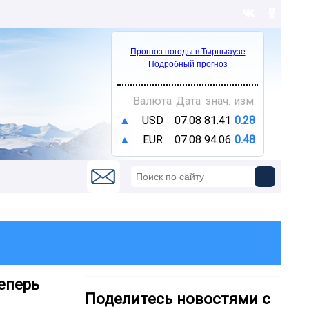
Прогноз погоды в Тырныаузе
Подробный прогноз
Валюта
Дата
знач.
изм.
▲
USD
07.08
81.41
0.28
▲
EUR
07.08
94.06
0.48
еперь
Поделитесь новостями с
.