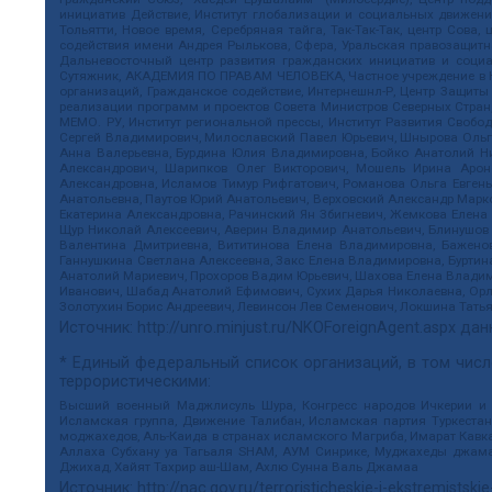
инициатив Действие, Институт глобализации и социальных движен
Тольятти, Новое время, Серебряная тайга, Так-Так-Так, центр Сова
содействия имени Андрея Рылькова, Сфера, Уральская правозащитна
Дальневосточный центр развития гражданских инициатив и социа
Сутяжник, АКАДЕМИЯ ПО ПРАВАМ ЧЕЛОВЕКА, Частное учреждение в Ка
организаций, Гражданское содействие, Интернешнл-Р, Центр Защиты
реализации программ и проектов Совета Министров Северных Стран
МЕМО. РУ, Институт региональной прессы, Институт Развития Своб
Сергей Владимирович, Милославский Павел Юрьевич, Шнырова Ольга
Анна Валерьевна, Бурдина Юлия Владимировна, Бойко Анатолий Ник
Александрович, Шарипков Олег Викторович, Мошель Ирина Ароно
Александровна, Исламов Тимур Рифгатович, Романова Ольга Евгень
Анатольевна, Паутов Юрий Анатольевич, Верховский Александр Марк
Екатерина Александровна, Рачинский Ян Збигневич, Жемкова Елена 
Щур Николай Алексеевич, Аверин Владимир Анатольевич, Блинушов 
Валентина Дмитриевна, Вититинова Елена Владимировна, Баженов
Ганнушкина Светлана Алексеевна, Закс Елена Владимировна, Буртин
Анатолий Мариевич, Прохоров Вадим Юрьевич, Шахова Елена Владими
Иванович, Шабад Анатолий Ефимович, Сухих Дарья Николаевна, Орл
Золотухин Борис Андреевич, Левинсон Лев Семенович, Локшина Тать
Источник:
http://unro.minjust.ru/NKOForeignAgent.aspx
дан
* Единый федеральный список организаций, в том чис
террористическими:
Высший военный Маджлисуль Шура, Конгресс народов Ичкерии и Да
Исламская группа, Движение Талибан, Исламская партия Туркест
моджахедов, Аль-Каида в странах исламского Магриба, Имарат Кавка
Аллаха Субхану уа Тагьаля SHAM, АУМ Синрике, Муджахеды джамаа
Джихад, Хайят Тахрир аш-Шам, Ахлю Сунна Валь Джамаа
Источник:
http://nac.gov.ru/terroristicheskie-i-ekstremistskie