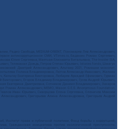
.Реалии, Радио Свобода, MEDIUM-ORIENT, Пономарев Лев Александрович,
ервое антикоррупционное СМИ, VTimes.io, Баданин Роман Сергеевич,
ова Юлия Сергеевна, Маетная Елизавета Витальевна, The Insider SIA,
ич, Телеканал Дождь, Петров Степан Юрьевич, Istories fonds, Шмагун
иковский Дмитрий Александрович, Альтаир 2021, Ромашки монолит,
, Костылева Полина Владимировна, Лютов Александр Иванович, Жилкин
, Кильтау Екатерина Викторовна, Любарев Аркадий Ефимович, Гурман
й Викторович, Егоров Владимир Владимирович, Гусев Андрей Юрьевич,
ская Екатерина Дмитриевна, Сотников Даниил Владимирович, Захаров
ерл Роман Александрович, МЕМО, Mason G.E.S. Anonymous Foundation,
, Павлов Иван Юрьевич, Скворцова Елена Сергеевна, Оленичев Максим
 Александрович, Григорьева Алина Александровна, Григорьев Андрей
б, Институт права и публичной политики, Фонд борьбы с коррупцией,
ива, Гражданская инициатива против экологической преступности,
рав заключенных, Горячая Линия, Центр социально-информационных