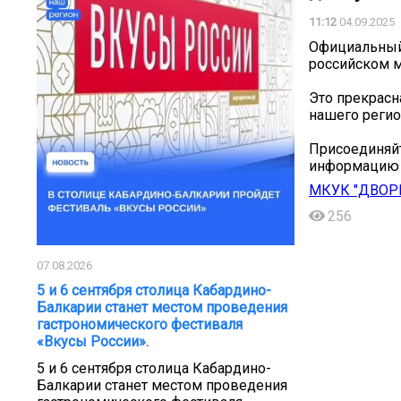
11:12
04.09.2025
Официальный 
российском 
Это прекрасн
нашего регио
Присоединяйте
информацию 
МКУК "ДВОР
256
07.08.2026
5 и 6 сентября столица Кабардино-
Балкарии станет местом проведения
гастрономического фестиваля
«Вкусы России».
5 и 6 сентября столица Кабардино-
Балкарии станет местом проведения