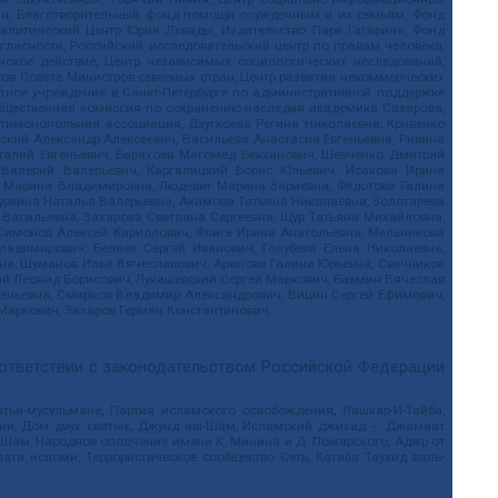
дан, Благотворительный фонд помощи осужденным и их семьям, Фонд
 Аналитический Центр Юрия Левады, Издательство Парк Гагарина, Фонд
гласности, Российский исследовательский центр по правам человека,
ское действие, Центр независимых социологических исследований,
в Совета Министров северных стран, Центр развития некоммерческих
стное учреждение в Санкт-Петербурге по административной поддержке
Общественная комиссия по сохранению наследия академика Сахарова,
нтимонопольная ассоциация, Дзугкоева Регина Николаевна, Кривенко
кий Александр Алексеевич, Васильева Анастасия Евгеньевна, Ривина
италий Евгеньевич, Барахоев Магомед Бекханович, Шевченко Дмитрий
 Валерий Валерьевич, Каргалицкий Борис Юльевич, Исакова Ирина
ва Марина Владимировна, Людевиг Марина Зариевна, Федотова Галина
уркина Наталья Валерьевна, Акимова Татьяна Николаевна, Золотарева
 Васильевна, Захарова Светлана Сергеевна, Щур Татьяна Михайловна,
 Симонов Алексей Кириллович, Флиге Ирина Анатольевна, Мельникова
адимирович, Беляев Сергей Иванович, Голубева Елена Николаевна,
вна, Шуманов Илья Вячеславович, Арапова Галина Юрьевна, Свечников
ий Леонид Борисович, Лукашевский Сергей Маркович, Бахмин Вячеслав
геньевна, Смирнов Владимир Александрович, Вицин Сергей Ефимович,
 Маркович, Захаров Герман Константинович
оответствии с законодательством Российской Федерации
тья-мусульмане, Партия исламского освобождения, Лашкар-И-Тайба,
дия, Дом двух святых, Джунд аш-Шам, Исламский джихад – Джамаат
ш-Шам, Народное ополчение имени К. Минина и Д. Пожарского, Аджр от
и исломи, Террористическое сообщество Сеть, Катиба Таухид валь-