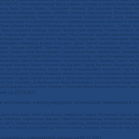
ий, ВМЕСТЕ, Благотворительный фонд охраны здоровья и защиты прав граж
, центр Анна, Проект Апрель, Самарская губерния, Эра здоровья, Мемориал,
я группа, Женщины Евразии, СИБАЛЬТ, Институт прав человека, Фонд защиты 
льного партнерства, Пермский региональный правозащитный центр, Граждан
лининграде по административной поддержке реализации программ и проекто
 Прав Средств Массовой Информации, Институт развития прессы - Сибирь, Ча
, Фонд поддержки свободы прессы, Гражданский контроль, Человек и Закон, 
оды Информации, Экозащита!-Женсовет, Общественный вердикт, Евразийская а
 Вадимовна, Чанышева Лилия Айратовна, Сидорович Ольга Борисовна, Туровс
олаевич, Пивоваров Андрей Сергеевич, Дугин Сергей Георгиевич, Аверин В
вна, Шведов Григорий Сергеевич, Пономарев Лев Александрович, Созаев
евна, Щаров Сергей Алексадрович, Цирульников Борис Альбертович, Халидо
ович, Пислакова-Паркер Марина Петровна, Кочеткова Татьяна Владимировна, Ч
Борисовна, Гудков Лев Дмитриевич, Илларионова Юлия Юрьевна, Саранг Анна
Андрей Юрьевич, Мосин Алексей Геннадьевич, Гефтер Валентин Михайлович,
а Светлана Куприяновна, Исаев Сергей Владимирович, Максимов Сергей Вл
а Елена Юрьевна, Гендель Людмила Залмановна, Кокорина Екатерина Алексее
ровна, Подузов Сергей Васильевич, Протасова Ирина Вячеславовна, Литинск
ов Олег Петрович, Добровольская Анна Дмитриевна, Королева Александра Ев
яна Иосифовна, Орлов Олег Петрович, Полякова Мара Федоровна, Резник Генри
ные на
23.12.2021
ле иностранных и международных организаций, признанных в с
гестана, База, Асбат аль-Ансар, Священная война, Исламская группа, Бра
ана, Общество социальных реформ, Общество возрождения исламского насле
з, АБТО, Правый сектор, Исламское государство, Джабха аль-Нусра ли-Ахль а
та Ат-Тавхида Валь-Джихад, Чистопольский Джамаат, Рохнамо ба суи давлат
-organizacii-i-materialy.html
данные на
06.12.2021