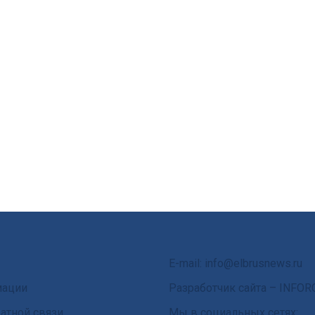
E-mail: info@elbrusnews.ru
мации
Разработчик сайта –
INFOR
атной связи
Мы в социальных сетях: