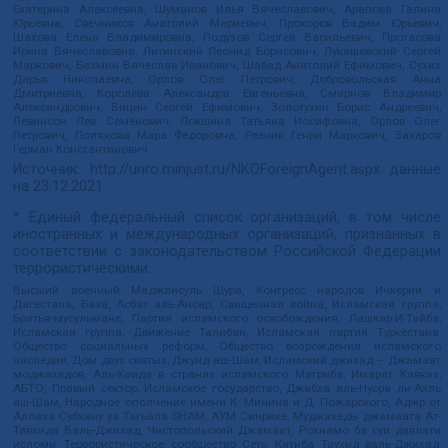
Екатерина Алексеевна, Шуманов Илья Вячеславович, Арапова Галина
Юрьевна, Свечников Анатолий Мариевич, Прохоров Вадим Юрьевич,
Шахова Елена Владимировна, Подузов Сергей Васильевич, Протасова
Ирина Вячеславовна, Литинский Леонид Борисович, Лукашевский Сергей
Маркович, Бахмин Вячеслав Иванович, Шабад Анатолий Ефимович, Сухих
Дарья Николаевна, Орлов Олег Петрович, Добровольская Анна
Дмитриевна, Королева Александра Евгеньевна, Смирнов Владимир
Александрович, Вицин Сергей Ефимович, Золотухин Борис Андреевич,
Левинсон Лев Семенович, Локшина Татьяна Иосифовна, Орлов Олег
Петрович, Полякова Мара Федоровна, Резник Генри Маркович, Захаров
Герман Константинович
Источник:
http://unro.minjust.ru/NKOForeignAgent.aspx
данные
на
23.12.2021
* Единый федеральный список организаций, в том числе
иностранных и международных организаций, признанных в
соответствии с законодательством Российской Федерации
террористическими:
Высший военный Маджлисуль Шура, Конгресс народов Ичкерии и
Дагестана, База, Асбат аль-Ансар, Священная война, Исламская группа,
Братья-мусульмане, Партия исламского освобождения, Лашкар-И-Тайба,
Исламская группа, Движение Талибан, Исламская партия Туркестана,
Общество социальных реформ, Общество возрождения исламского
наследия, Дом двух святых, Джунд аш-Шам, Исламский джихад – Джамаат
моджахедов, Аль-Каида в странах исламского Магриба, Имарат Кавказ,
АБТО, Правый сектор, Исламское государство, Джабха аль-Нусра ли-Ахль
аш-Шам, Народное ополчение имени К. Минина и Д. Пожарского, Аджр от
Аллаха Субхану уа Тагьаля SHAM, АУМ Синрике, Муджахеды джамаата Ат-
Тавхида Валь-Джихад, Чистопольский Джамаат, Рохнамо ба суи давлати
исломи, Террористическое сообщество Сеть, Катиба Таухид валь-Джихад,