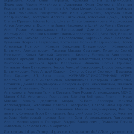
Борисович, Ярош Юлия Петровна, Чуракова Ольга Владимировна,
Железнова Мария Михайловна, Лукьянова Юлия Сергеевна, Маетная
Елизавета Витальевна, The Insider SIA, Рубин Михаил Аркадьевич, Гройсман
Софья Романовна, Рождественский Илья Дмитриевич, Апухтина Юлия
Владимировна, Постернак Алексей Евгеньевич, Телеканал Дождь, Петров
Степан Юрьевич, Istories fonds, Шмагун Олеся Валентиновна, Мароховская
Алеся Алексеевна, Долинина Ирина Николаевна, Шлейнов Роман Юрьевич,
Анин Роман Александрович, Великовский Дмитрий Александрович,
Альтаир 2021, Ромашки монолит, Главный редактор 2021, Вега 2021, Важные
иноагенты, Каткова Вероника Вячеславовна, Карезина Инна Павловна,
Кузьмина Людмила Гавриловна, Костылева Полина Владимировна, Лютов
Александр Иванович, Жилкин Владимир Владимирович, Жилинский
Владимир Александрович, Тихонов Михаил Сергеевич, Пискунов Сергей
Евгеньевич, Ковин Виталий Сергеевич, Кильтау Екатерина Викторовна,
Любарев Аркадий Ефимович, Гурман Юрий Альбертович, Грезев Александр
Викторович, Важенков Артем Валерьевич, Иванова София Юрьевна,
Пигалкин Илья Валерьевич, Петров Алексей Викторович, Егоров Владимир
Владимирович, Гусев Андрей Юрьевич, Смирнов Сергей Сергеевич, Верзилов
Петр Юрьевич, ЗП, Зона права, ЖУРНАЛИСТ-ИНОСТРАННЫЙ АГЕНТ,
Вольтская Татьяна Анатольевна, Клепиковская Екатерина Дмитриевна,
Сотников Даниил Владимирович, Захаров Андрей Вячеславович, Симонов
Евгений Алексеевич, Сурначева Елизавета Дмитриевна, Соловьева Елена
Анатольевна, Арапова Галина Юрьевна, Перл Роман Александрович, МЕМО,
Mason G.E.S. Anonymous Foundation, Stichting Bellingcat, Якутия – Наше
Мнение, Москоу диджитал медиа, РС-Балт, Заговора Максим
Александрович, Ветошкина Валерия Валерьевна, Павлов Иван Юрьевич,
Скворцова Елена Сергеевна, Оленичев Максим Владимирович, Как бы
инагент, Кочетков Игорь Викторович, Иркутский союз библиофилов, Честные
выборы, Нобелевский призыв, Еланчик Олег Александрович, Григорьева
Алина Александровна, Григорьев Андрей Валерьевич , Гималова Регина
Эмилевна, Хисамова Регина Фаритовна
Источник:
https://minjust.gov.ru/ru/documents/7755/
данные на