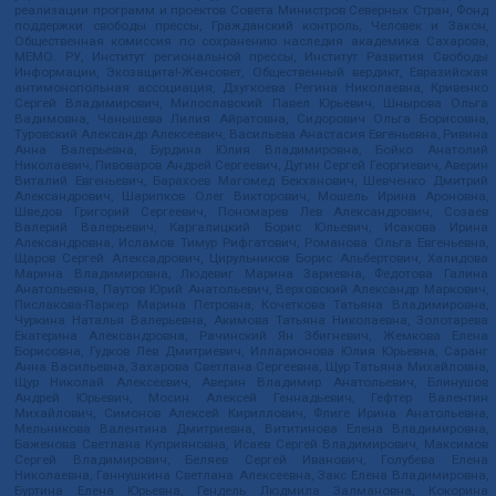
реализации программ и проектов Совета Министров Северных Стран, Фонд
поддержки свободы прессы, Гражданский контроль, Человек и Закон,
Общественная комиссия по сохранению наследия академика Сахарова,
МЕМО. РУ, Институт региональной прессы, Институт Развития Свободы
Информации, Экозащита!-Женсовет, Общественный вердикт, Евразийская
антимонопольная ассоциация, Дзугкоева Регина Николаевна, Кривенко
Сергей Владимирович, Милославский Павел Юрьевич, Шнырова Ольга
Вадимовна, Чанышева Лилия Айратовна, Сидорович Ольга Борисовна,
Туровский Александр Алексеевич, Васильева Анастасия Евгеньевна, Ривина
Анна Валерьевна, Бурдина Юлия Владимировна, Бойко Анатолий
Николаевич, Пивоваров Андрей Сергеевич, Дугин Сергей Георгиевич, Аверин
Виталий Евгеньевич, Барахоев Магомед Бекханович, Шевченко Дмитрий
Александрович, Шарипков Олег Викторович, Мошель Ирина Ароновна,
Шведов Григорий Сергеевич, Пономарев Лев Александрович, Созаев
Валерий Валерьевич, Каргалицкий Борис Юльевич, Исакова Ирина
Александровна, Исламов Тимур Рифгатович, Романова Ольга Евгеньевна,
Щаров Сергей Алексадрович, Цирульников Борис Альбертович, Халидова
Марина Владимировна, Людевиг Марина Зариевна, Федотова Галина
Анатольевна, Паутов Юрий Анатольевич, Верховский Александр Маркович,
Пислакова-Паркер Марина Петровна, Кочеткова Татьяна Владимировна,
Чуркина Наталья Валерьевна, Акимова Татьяна Николаевна, Золотарева
Екатерина Александровна, Рачинский Ян Збигневич, Жемкова Елена
Борисовна, Гудков Лев Дмитриевич, Илларионова Юлия Юрьевна, Саранг
Анна Васильевна, Захарова Светлана Сергеевна, Щур Татьяна Михайловна,
Щур Николай Алексеевич, Аверин Владимир Анатольевич, Блинушов
Андрей Юрьевич, Мосин Алексей Геннадьевич, Гефтер Валентин
Михайлович, Симонов Алексей Кириллович, Флиге Ирина Анатольевна,
Мельникова Валентина Дмитриевна, Вититинова Елена Владимировна,
Баженова Светлана Куприяновна, Исаев Сергей Владимирович, Максимов
Сергей Владимирович, Беляев Сергей Иванович, Голубева Елена
Николаевна, Ганнушкина Светлана Алексеевна, Закс Елена Владимировна,
Буртина Елена Юрьевна, Гендель Людмила Залмановна, Кокорина