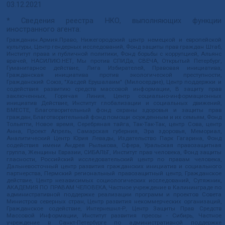
03.12.2021
* Сведения реестра НКО, выполняющих функции
иностранного агента:
Гражданин.Армия.Право, Нижегородский центр немецкой и европейской
культуры, Центр гендерных исследований, Фонд защиты прав граждан Штаб,
Институт права и публичной политики, Фонд борьбы с коррупцией, Альянс
врачей, НАСИЛИЮ.НЕТ, Мы против СПИДа, СВЕЧА, Открытый Петербург,
Гуманитарное действие, Лига Избирателей, Правовая инициатива,
Гражданская инициатива против экологической преступности,
Гражданский Союз, "Хасдей Ерушалаим" (Милосердие), Центр поддержки и
содействия развитию средств массовой информации, В защиту прав
заключенных, Горячая Линия, Центр социально-информационных
инициатив Действие, Институт глобализации и социальных движений,
ВМЕСТЕ, Благотворительный фонд охраны здоровья и защиты прав
граждан, Благотворительный фонд помощи осужденным и их семьям, Фонд
Тольятти, Новое время, Серебряная тайга, Так-Так-Так, центр Сова, центр
Анна, Проект Апрель, Самарская губерния, Эра здоровья, Мемориал,
Аналитический Центр Юрия Левады, Издательство Парк Гагарина, Фонд
содействия имени Андрея Рылькова, Сфера, Уральская правозащитная
группа, Женщины Евразии, СИБАЛЬТ, Институт прав человека, Фонд защиты
гласности, Российский исследовательский центр по правам человека,
Дальневосточный центр развития гражданских инициатив и социального
партнерства, Пермский региональный правозащитный центр, Гражданское
действие, Центр независимых социологических исследований, Сутяжник,
АКАДЕМИЯ ПО ПРАВАМ ЧЕЛОВЕКА, Частное учреждение в Калининграде по
административной поддержке реализации программ и проектов Совета
Министров северных стран, Центр развития некоммерческих организаций,
Гражданское содействие, Интернешнл-Р, Центр Защиты Прав Средств
Массовой Информации, Институт развития прессы - Сибирь, Частное
учреждение в Санкт-Петербурге по административной поддержке