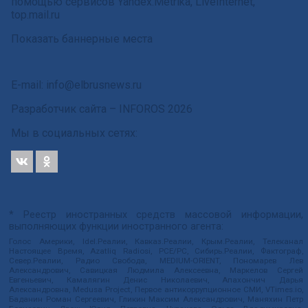
помощью сервисов Yandex.Metrika, LiveInternet,
top.mail.ru
Показать баннерные места
E-mail: info@elbrusnews.ru
Разработчик сайта –
INFOROS
2026
Мы в социальных сетях:
* Реестр иностранных средств массовой информации,
выполняющих функции иностранного агента:
Голос Америки, Idel.Реалии, Кавказ.Реалии, Крым.Реалии, Телеканал
Настоящее Время, Azatliq Radiosi, PCE/PC, Сибирь.Реалии, Фактограф,
Север.Реалии, Радио Свобода, MEDIUM-ORIENT, Пономарев Лев
Александрович, Савицкая Людмила Алексеевна, Маркелов Сергей
Евгеньевич, Камалягин Денис Николаевич, Апахончич Дарья
Александровна, Medusa Project, Первое антикоррупционное СМИ, VTimes.io,
Баданин Роман Сергеевич, Гликин Максим Александрович, Маняхин Петр