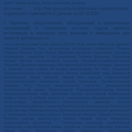
Хайят Тахрир аш-Шам, Ахлю Сунна Валь Джамаа
Источник:
http://nac.gov.ru/terroristicheskie-i-ekstremistskie-
organizacii-i-materialy.html
данные на
06.12.2021
* Перечень общественных объединений и религиозных
организаций в отношении которых судом принято
вступившее в законную силу решение о ликвидации или
запрете деятельности:
Национал-большевистская партия, ВЕК РА, Рада земли Кубанской Духовно
Родовой Державы Русь, организация Асгардская Славянская Община,
Община Капища Веды Перуна, Мужская Духовная Семинария Духовное
Учреждение, Нурджулар, К Богодержавию, Таблиги Джамаат, Свидетели
Иеговы, Русское национальное единство, Национал-социалистическое
общество, Джамаат мувахидов, Объединенный Вилайат Кабарды, Балкарии
и Карачая, Союз славян, Ат-Такфир Валь-Хиджра, Пит Буль, Национал-
социалистическая рабочая партия России, Славянский союз, Формат-18,
Благородный Орден Дьявола, Армия воли народа, Национальная
Социалистическая Инициатива города Череповца, Духовно-Родовая
Держава Русь, Русское национальное единство, Древнерусской
Инглистической церкви Православных Староверов-Инглингов, Русский
общенациональный союз, Движение против нелегальной иммиграции,
Кровь и Честь, О свободе совести и о религиозных объединениях, Омская
организация общественного политического движения Русское
национальное единство, Северное Братство, Клуб Болельщиков Футбольного
Клуба Динамо, Файзрахманисты, Мусульманская религиозная организация
п. Боровский Тюменского района Тюменской области, Община Коренного
Русского народа Щелковского района, Правый сектор, Украинская
национальная ассамблея – Украинская народная самооборона,
Украинская повстанческая армия, Тризуб им. Степана Бандеры, Братство,
Белый Крест, Misanthropic division, Религиозное объединение