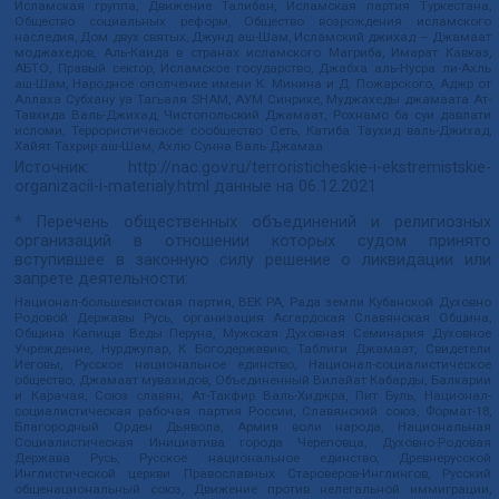
Исламская группа, Движение Талибан, Исламская партия Туркестана,
Общество социальных реформ, Общество возрождения исламского
наследия, Дом двух святых, Джунд аш-Шам, Исламский джихад – Джамаат
моджахедов, Аль-Каида в странах исламского Магриба, Имарат Кавказ,
АБТО, Правый сектор, Исламское государство, Джабха аль-Нусра ли-Ахль
аш-Шам, Народное ополчение имени К. Минина и Д. Пожарского, Аджр от
Аллаха Субхану уа Тагьаля SHAM, АУМ Синрике, Муджахеды джамаата Ат-
Тавхида Валь-Джихад, Чистопольский Джамаат, Рохнамо ба суи давлати
исломи, Террористическое сообщество Сеть, Катиба Таухид валь-Джихад,
Хайят Тахрир аш-Шам, Ахлю Сунна Валь Джамаа
Источник:
http://nac.gov.ru/terroristicheskie-i-ekstremistskie-
organizacii-i-materialy.html
данные на
06.12.2021
* Перечень общественных объединений и религиозных
организаций в отношении которых судом принято
вступившее в законную силу решение о ликвидации или
запрете деятельности:
Национал-большевистская партия, ВЕК РА, Рада земли Кубанской Духовно
Родовой Державы Русь, организация Асгардская Славянская Община,
Община Капища Веды Перуна, Мужская Духовная Семинария Духовное
Учреждение, Нурджулар, К Богодержавию, Таблиги Джамаат, Свидетели
Иеговы, Русское национальное единство, Национал-социалистическое
общество, Джамаат мувахидов, Объединенный Вилайат Кабарды, Балкарии
и Карачая, Союз славян, Ат-Такфир Валь-Хиджра, Пит Буль, Национал-
социалистическая рабочая партия России, Славянский союз, Формат-18,
Благородный Орден Дьявола, Армия воли народа, Национальная
Социалистическая Инициатива города Череповца, Духовно-Родовая
Держава Русь, Русское национальное единство, Древнерусской
Инглистической церкви Православных Староверов-Инглингов, Русский
общенациональный союз, Движение против нелегальной иммиграции,