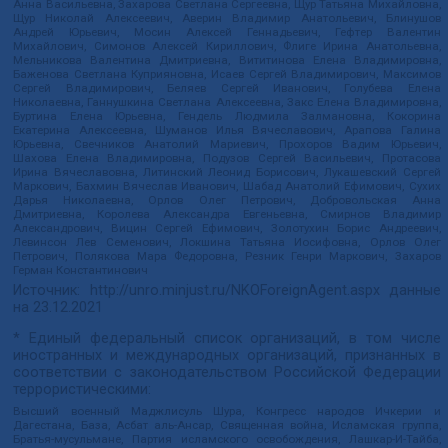
Анна Васильевна, Захарова Светлана Сергеевна, Щур Татьяна Михайловна,
Щур Николай Алексеевич, Аверин Владимир Анатольевич, Блинушов
Андрей Юрьевич, Мосин Алексей Геннадьевич, Гефтер Валентин
Михайлович, Симонов Алексей Кириллович, Флиге Ирина Анатольевна,
Мельникова Валентина Дмитриевна, Вититинова Елена Владимировна,
Баженова Светлана Куприяновна, Исаев Сергей Владимирович, Максимов
Сергей Владимирович, Беляев Сергей Иванович, Голубева Елена
Николаевна, Ганнушкина Светлана Алексеевна, Закс Елена Владимировна,
Буртина Елена Юрьевна, Гендель Людмила Залмановна, Кокорина
Екатерина Алексеевна, Шуманов Илья Вячеславович, Арапова Галина
Юрьевна, Свечников Анатолий Мариевич, Прохоров Вадим Юрьевич,
Шахова Елена Владимировна, Подузов Сергей Васильевич, Протасова
Ирина Вячеславовна, Литинский Леонид Борисович, Лукашевский Сергей
Маркович, Бахмин Вячеслав Иванович, Шабад Анатолий Ефимович, Сухих
Дарья Николаевна, Орлов Олег Петрович, Добровольская Анна
Дмитриевна, Королева Александра Евгеньевна, Смирнов Владимир
Александрович, Вицин Сергей Ефимович, Золотухин Борис Андреевич,
Левинсон Лев Семенович, Локшина Татьяна Иосифовна, Орлов Олег
Петрович, Полякова Мара Федоровна, Резник Генри Маркович, Захаров
Герман Константинович
Источник:
http://unro.minjust.ru/NKOForeignAgent.aspx
данные
на
23.12.2021
* Единый федеральный список организаций, в том числе
иностранных и международных организаций, признанных в
соответствии с законодательством Российской Федерации
террористическими:
Высший военный Маджлисуль Шура, Конгресс народов Ичкерии и
Дагестана, База, Асбат аль-Ансар, Священная война, Исламская группа,
Братья-мусульмане, Партия исламского освобождения, Лашкар-И-Тайба,