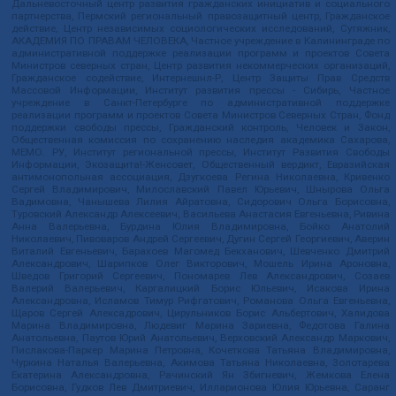
Дальневосточный центр развития гражданских инициатив и социального
партнерства, Пермский региональный правозащитный центр, Гражданское
действие, Центр независимых социологических исследований, Сутяжник,
АКАДЕМИЯ ПО ПРАВАМ ЧЕЛОВЕКА, Частное учреждение в Калининграде по
административной поддержке реализации программ и проектов Совета
Министров северных стран, Центр развития некоммерческих организаций,
Гражданское содействие, Интернешнл-Р, Центр Защиты Прав Средств
Массовой Информации, Институт развития прессы - Сибирь, Частное
учреждение в Санкт-Петербурге по административной поддержке
реализации программ и проектов Совета Министров Северных Стран, Фонд
поддержки свободы прессы, Гражданский контроль, Человек и Закон,
Общественная комиссия по сохранению наследия академика Сахарова,
МЕМО. РУ, Институт региональной прессы, Институт Развития Свободы
Информации, Экозащита!-Женсовет, Общественный вердикт, Евразийская
антимонопольная ассоциация, Дзугкоева Регина Николаевна, Кривенко
Сергей Владимирович, Милославский Павел Юрьевич, Шнырова Ольга
Вадимовна, Чанышева Лилия Айратовна, Сидорович Ольга Борисовна,
Туровский Александр Алексеевич, Васильева Анастасия Евгеньевна, Ривина
Анна Валерьевна, Бурдина Юлия Владимировна, Бойко Анатолий
Николаевич, Пивоваров Андрей Сергеевич, Дугин Сергей Георгиевич, Аверин
Виталий Евгеньевич, Барахоев Магомед Бекханович, Шевченко Дмитрий
Александрович, Шарипков Олег Викторович, Мошель Ирина Ароновна,
Шведов Григорий Сергеевич, Пономарев Лев Александрович, Созаев
Валерий Валерьевич, Каргалицкий Борис Юльевич, Исакова Ирина
Александровна, Исламов Тимур Рифгатович, Романова Ольга Евгеньевна,
Щаров Сергей Алексадрович, Цирульников Борис Альбертович, Халидова
Марина Владимировна, Людевиг Марина Зариевна, Федотова Галина
Анатольевна, Паутов Юрий Анатольевич, Верховский Александр Маркович,
Пислакова-Паркер Марина Петровна, Кочеткова Татьяна Владимировна,
Чуркина Наталья Валерьевна, Акимова Татьяна Николаевна, Золотарева
Екатерина Александровна, Рачинский Ян Збигневич, Жемкова Елена
Борисовна, Гудков Лев Дмитриевич, Илларионова Юлия Юрьевна, Саранг