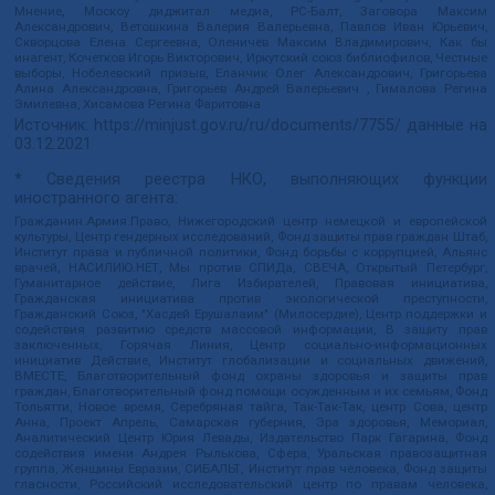
Мнение, Москоу диджитал медиа, РС-Балт, Заговора Максим
Александрович, Ветошкина Валерия Валерьевна, Павлов Иван Юрьевич,
Скворцова Елена Сергеевна, Оленичев Максим Владимирович, Как бы
инагент, Кочетков Игорь Викторович, Иркутский союз библиофилов, Честные
выборы, Нобелевский призыв, Еланчик Олег Александрович, Григорьева
Алина Александровна, Григорьев Андрей Валерьевич , Гималова Регина
Эмилевна, Хисамова Регина Фаритовна
Источник:
https://minjust.gov.ru/ru/documents/7755/
данные на
03.12.2021
* Сведения реестра НКО, выполняющих функции
иностранного агента:
Гражданин.Армия.Право, Нижегородский центр немецкой и европейской
культуры, Центр гендерных исследований, Фонд защиты прав граждан Штаб,
Институт права и публичной политики, Фонд борьбы с коррупцией, Альянс
врачей, НАСИЛИЮ.НЕТ, Мы против СПИДа, СВЕЧА, Открытый Петербург,
Гуманитарное действие, Лига Избирателей, Правовая инициатива,
Гражданская инициатива против экологической преступности,
Гражданский Союз, "Хасдей Ерушалаим" (Милосердие), Центр поддержки и
содействия развитию средств массовой информации, В защиту прав
заключенных, Горячая Линия, Центр социально-информационных
инициатив Действие, Институт глобализации и социальных движений,
ВМЕСТЕ, Благотворительный фонд охраны здоровья и защиты прав
граждан, Благотворительный фонд помощи осужденным и их семьям, Фонд
Тольятти, Новое время, Серебряная тайга, Так-Так-Так, центр Сова, центр
Анна, Проект Апрель, Самарская губерния, Эра здоровья, Мемориал,
Аналитический Центр Юрия Левады, Издательство Парк Гагарина, Фонд
содействия имени Андрея Рылькова, Сфера, Уральская правозащитная
группа, Женщины Евразии, СИБАЛЬТ, Институт прав человека, Фонд защиты
гласности, Российский исследовательский центр по правам человека,