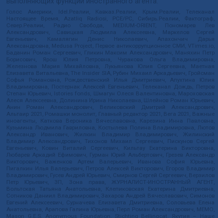
выполняющих функции иностранного агента:
Голос Америки, Idel.Реалии, Кавказ.Реалии, Крым.Реалии, Телеканал
Настоящее Время, Azatliq Radiosi, PCE/PC, Сибирь.Реалии, Фактограф,
Север.Реалии, Радио Свобода, MEDIUM-ORIENT, Пономарев Лев
Александрович, Савицкая Людмила Алексеевна, Маркелов Сергей
Евгеньевич, Камалягин Денис Николаевич, Апахончич Дарья
Александровна, Medusa Project, Первое антикоррупционное СМИ, VTimes.io,
Баданин Роман Сергеевич, Гликин Максим Александрович, Маняхин Петр
Борисович, Ярош Юлия Петровна, Чуракова Ольга Владимировна,
Железнова Мария Михайловна, Лукьянова Юлия Сергеевна, Маетная
Елизавета Витальевна, The Insider SIA, Рубин Михаил Аркадьевич, Гройсман
Софья Романовна, Рождественский Илья Дмитриевич, Апухтина Юлия
Владимировна, Постернак Алексей Евгеньевич, Телеканал Дождь, Петров
Степан Юрьевич, Istories fonds, Шмагун Олеся Валентиновна, Мароховская
Алеся Алексеевна, Долинина Ирина Николаевна, Шлейнов Роман Юрьевич,
Анин Роман Александрович, Великовский Дмитрий Александрович,
Альтаир 2021, Ромашки монолит, Главный редактор 2021, Вега 2021, Важные
иноагенты, Каткова Вероника Вячеславовна, Карезина Инна Павловна,
Кузьмина Людмила Гавриловна, Костылева Полина Владимировна, Лютов
Александр Иванович, Жилкин Владимир Владимирович, Жилинский
Владимир Александрович, Тихонов Михаил Сергеевич, Пискунов Сергей
Евгеньевич, Ковин Виталий Сергеевич, Кильтау Екатерина Викторовна,
Любарев Аркадий Ефимович, Гурман Юрий Альбертович, Грезев Александр
Викторович, Важенков Артем Валерьевич, Иванова София Юрьевна,
Пигалкин Илья Валерьевич, Петров Алексей Викторович, Егоров Владимир
Владимирович, Гусев Андрей Юрьевич, Смирнов Сергей Сергеевич, Верзилов
Петр Юрьевич, ЗП, Зона права, ЖУРНАЛИСТ-ИНОСТРАННЫЙ АГЕНТ,
Вольтская Татьяна Анатольевна, Клепиковская Екатерина Дмитриевна,
Сотников Даниил Владимирович, Захаров Андрей Вячеславович, Симонов
Евгений Алексеевич, Сурначева Елизавета Дмитриевна, Соловьева Елена
Анатольевна, Арапова Галина Юрьевна, Перл Роман Александрович, МЕМО,
Mason G.E.S. Anonymous Foundation, Stichting Bellingcat, Якутия – Наше