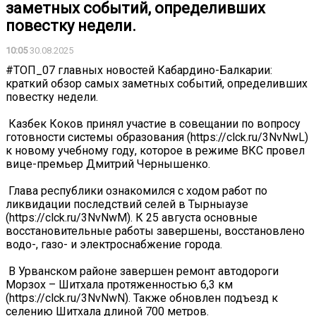
заметных событий, определивших
повестку недели.
10:05
30.08.2025
#ТОП_07 главных новостей Кабардино-Балкарии:
краткий обзор самых заметных событий, определивших
повестку недели.
️ Казбек Коков принял участие в совещании по вопросу
готовности системы образования (https://clck.ru/3NvNwL)
к новому учебному году, которое в режиме ВКС провел
вице-премьер Дмитрий Чернышенко.
️ Глава республики ознакомился с ходом работ по
ликвидации последствий селей в Тырныаузе
(https://clck.ru/3NvNwM). К 25 августа основные
восстановительные работы завершены, восстановлено
водо-, газо- и электроснабжение города.
️ В Урванском районе завершен ремонт автодороги
Морзох – Шитхала протяженностью 6,3 км
(https://clck.ru/3NvNwN). Также обновлен подъезд к
селению Шитхала длиной 700 метров.