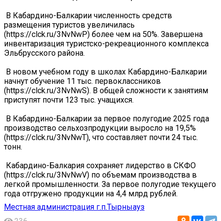
️ В Кабардино-Балкарии численность средств
размещения туристов увеличилась
(https://clck.ru/3NvNwP) более чем на 50%. Завершена
инвентаризация туристско-рекреационного комплекса
Эльбрусского района.
️ В новом учебном году в школах Кабардино-Балкарии
начнут обучение 11 тыс. первоклассников
(https://clck.ru/3NvNwS). В общей сложности к занятиям
приступят почти 123 тыс. учащихся.
️ В Кабардино-Балкарии за первое полугодие 2025 года
производство сельхозпродукции выросло на 19,5%
(https://clck.ru/3NvNwT), что составляет почти 24 тыс.
тонн.
️ Кабардино-Балкария сохраняет лидерство в СКФО
(https://clck.ru/3NvNwV) по объемам производства в
легкой промышленности. За первое полугодие текущего
года отгружено продукции на 4,4 млрд рублей.
Местная администрация г.п.Тырныауз