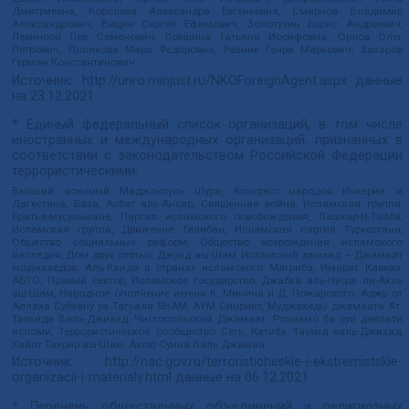
Дмитриевна, Королева Александра Евгеньевна, Смирнов Владимир
Александрович, Вицин Сергей Ефимович, Золотухин Борис Андреевич,
Левинсон Лев Семенович, Локшина Татьяна Иосифовна, Орлов Олег
Петрович, Полякова Мара Федоровна, Резник Генри Маркович, Захаров
Герман Константинович
Источник:
http://unro.minjust.ru/NKOForeignAgent.aspx
данные
на
23.12.2021
* Единый федеральный список организаций, в том числе
иностранных и международных организаций, признанных в
соответствии с законодательством Российской Федерации
террористическими:
Высший военный Маджлисуль Шура, Конгресс народов Ичкерии и
Дагестана, База, Асбат аль-Ансар, Священная война, Исламская группа,
Братья-мусульмане, Партия исламского освобождения, Лашкар-И-Тайба,
Исламская группа, Движение Талибан, Исламская партия Туркестана,
Общество социальных реформ, Общество возрождения исламского
наследия, Дом двух святых, Джунд аш-Шам, Исламский джихад – Джамаат
моджахедов, Аль-Каида в странах исламского Магриба, Имарат Кавказ,
АБТО, Правый сектор, Исламское государство, Джабха аль-Нусра ли-Ахль
аш-Шам, Народное ополчение имени К. Минина и Д. Пожарского, Аджр от
Аллаха Субхану уа Тагьаля SHAM, АУМ Синрике, Муджахеды джамаата Ат-
Тавхида Валь-Джихад, Чистопольский Джамаат, Рохнамо ба суи давлати
исломи, Террористическое сообщество Сеть, Катиба Таухид валь-Джихад,
Хайят Тахрир аш-Шам, Ахлю Сунна Валь Джамаа
Источник:
http://nac.gov.ru/terroristicheskie-i-ekstremistskie-
organizacii-i-materialy.html
данные на
06.12.2021
* Перечень общественных объединений и религиозных