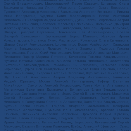
Сергей Владимирович, Милославский Павел Юрьевич, Шнырова Ольга
Вадимовна, Чанышева Лилия Айратовна, Сидорович Ольга Борисовна,
Туровский Александр Алексеевич, Васильева Анастасия Евгеньевна, Ривина
Анна Валерьевна, Бурдина Юлия Владимировна, Бойко Анатолий
Николаевич, Пивоваров Андрей Сергеевич, Дугин Сергей Георгиевич, Аверин
Виталий Евгеньевич, Барахоев Магомед Бекханович, Шевченко Дмитрий
Александрович, Шарипков Олег Викторович, Мошель Ирина Ароновна,
Шведов Григорий Сергеевич, Пономарев Лев Александрович, Созаев
Валерий Валерьевич, Каргалицкий Борис Юльевич, Исакова Ирина
Александровна, Исламов Тимур Рифгатович, Романова Ольга Евгеньевна,
Щаров Сергей Алексадрович, Цирульников Борис Альбертович, Халидова
Марина Владимировна, Людевиг Марина Зариевна, Федотова Галина
Анатольевна, Паутов Юрий Анатольевич, Верховский Александр Маркович,
Пислакова-Паркер Марина Петровна, Кочеткова Татьяна Владимировна,
Чуркина Наталья Валерьевна, Акимова Татьяна Николаевна, Золотарева
Екатерина Александровна, Рачинский Ян Збигневич, Жемкова Елена
Борисовна, Гудков Лев Дмитриевич, Илларионова Юлия Юрьевна, Саранг
Анна Васильевна, Захарова Светлана Сергеевна, Щур Татьяна Михайловна,
Щур Николай Алексеевич, Аверин Владимир Анатольевич, Блинушов
Андрей Юрьевич, Мосин Алексей Геннадьевич, Гефтер Валентин
Михайлович, Симонов Алексей Кириллович, Флиге Ирина Анатольевна,
Мельникова Валентина Дмитриевна, Вититинова Елена Владимировна,
Баженова Светлана Куприяновна, Исаев Сергей Владимирович, Максимов
Сергей Владимирович, Беляев Сергей Иванович, Голубева Елена
Николаевна, Ганнушкина Светлана Алексеевна, Закс Елена Владимировна,
Буртина Елена Юрьевна, Гендель Людмила Залмановна, Кокорина
Екатерина Алексеевна, Шуманов Илья Вячеславович, Арапова Галина
Юрьевна, Свечников Анатолий Мариевич, Прохоров Вадим Юрьевич,
Шахова Елена Владимировна, Подузов Сергей Васильевич, Протасова
Ирина Вячеславовна, Литинский Леонид Борисович, Лукашевский Сергей
Маркович, Бахмин Вячеслав Иванович, Шабад Анатолий Ефимович, Сухих
Дарья Николаевна, Орлов Олег Петрович, Добровольская Анна