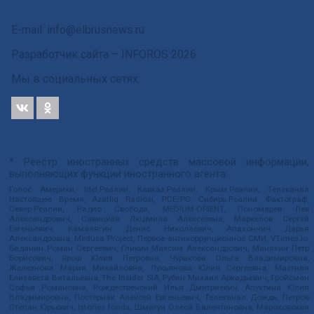
E-mail: info@elbrusnews.ru
Разработчик сайта –
INFOROS
2026
Мы в социальных сетях:
* Реестр иностранных средств массовой информации,
выполняющих функции иностранного агента:
Голос Америки, Idel.Реалии, Кавказ.Реалии, Крым.Реалии, Телеканал
Настоящее Время, Azatliq Radiosi, PCE/PC, Сибирь.Реалии, Фактограф,
Север.Реалии, Радио Свобода, MEDIUM-ORIENT, Пономарев Лев
Александрович, Савицкая Людмила Алексеевна, Маркелов Сергей
Евгеньевич, Камалягин Денис Николаевич, Апахончич Дарья
Александровна, Medusa Project, Первое антикоррупционное СМИ, VTimes.io,
Баданин Роман Сергеевич, Гликин Максим Александрович, Маняхин Петр
Борисович, Ярош Юлия Петровна, Чуракова Ольга Владимировна,
Железнова Мария Михайловна, Лукьянова Юлия Сергеевна, Маетная
Елизавета Витальевна, The Insider SIA, Рубин Михаил Аркадьевич, Гройсман
Софья Романовна, Рождественский Илья Дмитриевич, Апухтина Юлия
Владимировна, Постернак Алексей Евгеньевич, Телеканал Дождь, Петров
Степан Юрьевич, Istories fonds, Шмагун Олеся Валентиновна, Мароховская