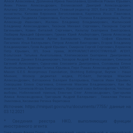
Алеся Алексеевна, Долинина Ирина Николаевна, Шлейнов Роман Юрьевич,
Анин Роман Александрович, Великовский Дмитрий Александрович,
Альтаир 2021, Ромашки монолит, Главный редактор 2021, Вега 2021, Важные
иноагенты, Каткова Вероника Вячеславовна, Карезина Инна Павловна,
Кузьмина Людмила Гавриловна, Костылева Полина Владимировна, Лютов
Александр Иванович, Жилкин Владимир Владимирович, Жилинский
Владимир Александрович, Тихонов Михаил Сергеевич, Пискунов Сергей
Евгеньевич, Ковин Виталий Сергеевич, Кильтау Екатерина Викторовна,
Любарев Аркадий Ефимович, Гурман Юрий Альбертович, Грезев Александр
Викторович, Важенков Артем Валерьевич, Иванова София Юрьевна,
Пигалкин Илья Валерьевич, Петров Алексей Викторович, Егоров Владимир
Владимирович, Гусев Андрей Юрьевич, Смирнов Сергей Сергеевич, Верзилов
Петр Юрьевич, ЗП, Зона права, ЖУРНАЛИСТ-ИНОСТРАННЫЙ АГЕНТ,
Вольтская Татьяна Анатольевна, Клепиковская Екатерина Дмитриевна,
Сотников Даниил Владимирович, Захаров Андрей Вячеславович, Симонов
Евгений Алексеевич, Сурначева Елизавета Дмитриевна, Соловьева Елена
Анатольевна, Арапова Галина Юрьевна, Перл Роман Александрович, МЕМО,
Mason G.E.S. Anonymous Foundation, Stichting Bellingcat, Якутия – Наше
Мнение, Москоу диджитал медиа, РС-Балт, Заговора Максим
Александрович, Ветошкина Валерия Валерьевна, Павлов Иван Юрьевич,
Скворцова Елена Сергеевна, Оленичев Максим Владимирович, Как бы
инагент, Кочетков Игорь Викторович, Иркутский союз библиофилов, Честные
выборы, Нобелевский призыв, Еланчик Олег Александрович, Григорьева
Алина Александровна, Григорьев Андрей Валерьевич , Гималова Регина
Эмилевна, Хисамова Регина Фаритовна
Источник:
https://minjust.gov.ru/ru/documents/7755/
данные на
03.12.2021
* Сведения реестра НКО, выполняющих функции
иностранного агента:
Гражданин.Армия.Право, Нижегородский центр немецкой и европейской