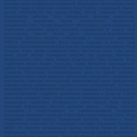
культуры, Центр гендерных исследований, Фонд защиты прав граждан Штаб,
Институт права и публичной политики, Фонд борьбы с коррупцией, Альянс
врачей, НАСИЛИЮ.НЕТ, Мы против СПИДа, СВЕЧА, Открытый Петербург,
Гуманитарное действие, Лига Избирателей, Правовая инициатива,
Гражданская инициатива против экологической преступности,
Гражданский Союз, "Хасдей Ерушалаим" (Милосердие), Центр поддержки и
содействия развитию средств массовой информации, В защиту прав
заключенных, Горячая Линия, Центр социально-информационных
инициатив Действие, Институт глобализации и социальных движений,
ВМЕСТЕ, Благотворительный фонд охраны здоровья и защиты прав
граждан, Благотворительный фонд помощи осужденным и их семьям, Фонд
Тольятти, Новое время, Серебряная тайга, Так-Так-Так, центр Сова, центр
Анна, Проект Апрель, Самарская губерния, Эра здоровья, Мемориал,
Аналитический Центр Юрия Левады, Издательство Парк Гагарина, Фонд
содействия имени Андрея Рылькова, Сфера, Уральская правозащитная
группа, Женщины Евразии, СИБАЛЬТ, Институт прав человека, Фонд защиты
гласности, Российский исследовательский центр по правам человека,
Дальневосточный центр развития гражданских инициатив и социального
партнерства, Пермский региональный правозащитный центр, Гражданское
действие, Центр независимых социологических исследований, Сутяжник,
АКАДЕМИЯ ПО ПРАВАМ ЧЕЛОВЕКА, Частное учреждение в Калининграде по
административной поддержке реализации программ и проектов Совета
Министров северных стран, Центр развития некоммерческих организаций,
Гражданское содействие, Интернешнл-Р, Центр Защиты Прав Средств
Массовой Информации, Институт развития прессы - Сибирь, Частное
учреждение в Санкт-Петербурге по административной поддержке
реализации программ и проектов Совета Министров Северных Стран, Фонд
поддержки свободы прессы, Гражданский контроль, Человек и Закон,
Общественная комиссия по сохранению наследия академика Сахарова,
МЕМО. РУ, Институт региональной прессы, Институт Развития Свободы
Информации, Экозащита!-Женсовет, Общественный вердикт, Евразийская
антимонопольная ассоциация, Дзугкоева Регина Николаевна, Кривенко