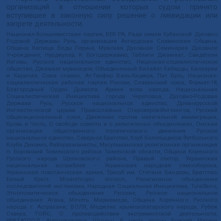
организаций в отношении которых судом принято
вступившее в законную силу решение о ликвидации или
запрете деятельности:
Национал-большевистская партия, ВЕК РА, Рада земли Кубанской Духовно
Родовой Державы Русь, организация Асгардская Славянская Община,
Община Капища Веды Перуна, Мужская Духовная Семинария Духовное
Учреждение, Нурджулар, К Богодержавию, Таблиги Джамаат, Свидетели
Иеговы, Русское национальное единство, Национал-социалистическое
общество, Джамаат мувахидов, Объединенный Вилайат Кабарды, Балкарии
и Карачая, Союз славян, Ат-Такфир Валь-Хиджра, Пит Буль, Национал-
социалистическая рабочая партия России, Славянский союз, Формат-18,
Благородный Орден Дьявола, Армия воли народа, Национальная
Социалистическая Инициатива города Череповца, Духовно-Родовая
Держава Русь, Русское национальное единство, Древнерусской
Инглистической церкви Православных Староверов-Инглингов, Русский
общенациональный союз, Движение против нелегальной иммиграции,
Кровь и Честь, О свободе совести и о религиозных объединениях, Омская
организация общественного политического движения Русское
национальное единство, Северное Братство, Клуб Болельщиков Футбольного
Клуба Динамо, Файзрахманисты, Мусульманская религиозная организация
п. Боровский Тюменского района Тюменской области, Община Коренного
Русского народа Щелковского района, Правый сектор, Украинская
национальная ассамблея – Украинская народная самооборона,
Украинская повстанческая армия, Тризуб им. Степана Бандеры, Братство,
Белый Крест, Misanthropic division, Религиозное объединение
последователей инглиизма, Народная Социальная Инициатива, TulaSkins,
Этнополитическое объединение Русские, Русское национальное
объединение Атака, Мечеть Мирмамеда, Община Коренного Русского
народа г. Астрахани, ВОЛЯ, Меджлис крымскотатарского народа, Рубеж
Севера, ТОЙС, О противодействии экстремистской деятельности,
РЕВТАТПОД, Артподготовка, Штольц, В честь иконы Божией Матери