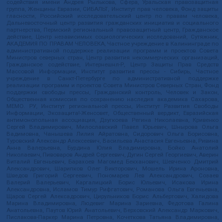
содействия имени Андрея Рылькова, Сфера, Уральская правозащитная
группа, Женщины Евразии, СИБАЛЬТ, Институт прав человека, Фонд защиты
гласности, Российский исследовательский центр по правам человека,
Дальневосточный центр развития гражданских инициатив и социального
партнерства, Пермский региональный правозащитный центр, Гражданское
действие, Центр независимых социологических исследований, Сутяжник,
АКАДЕМИЯ ПО ПРАВАМ ЧЕЛОВЕКА, Частное учреждение в Калининграде по
административной поддержке реализации программ и проектов Совета
Министров северных стран, Центр развития некоммерческих организаций,
Гражданское содействие, Интернешнл-Р, Центр Защиты Прав Средств
Массовой Информации, Институт развития прессы - Сибирь, Частное
учреждение в Санкт-Петербурге по административной поддержке
реализации программ и проектов Совета Министров Северных Стран, Фонд
поддержки свободы прессы, Гражданский контроль, Человек и Закон,
Общественная комиссия по сохранению наследия академика Сахарова,
МЕМО. РУ, Институт региональной прессы, Институт Развития Свободы
Информации, Экозащита!-Женсовет, Общественный вердикт, Евразийская
антимонопольная ассоциация, Дзугкоева Регина Николаевна, Кривенко
Сергей Владимирович, Милославский Павел Юрьевич, Шнырова Ольга
Вадимовна, Чанышева Лилия Айратовна, Сидорович Ольга Борисовна,
Туровский Александр Алексеевич, Васильева Анастасия Евгеньевна, Ривина
Анна Валерьевна, Бурдина Юлия Владимировна, Бойко Анатолий
Николаевич, Пивоваров Андрей Сергеевич, Дугин Сергей Георгиевич, Аверин
Виталий Евгеньевич, Барахоев Магомед Бекханович, Шевченко Дмитрий
Александрович, Шарипков Олег Викторович, Мошель Ирина Ароновна,
Шведов Григорий Сергеевич, Пономарев Лев Александрович, Созаев
Валерий Валерьевич, Каргалицкий Борис Юльевич, Исакова Ирина
Александровна, Исламов Тимур Рифгатович, Романова Ольга Евгеньевна,
Щаров Сергей Алексадрович, Цирульников Борис Альбертович, Халидова
Марина Владимировна, Людевиг Марина Зариевна, Федотова Галина
Анатольевна, Паутов Юрий Анатольевич, Верховский Александр Маркович,
Пислакова-Паркер Марина Петровна, Кочеткова Татьяна Владимировна,