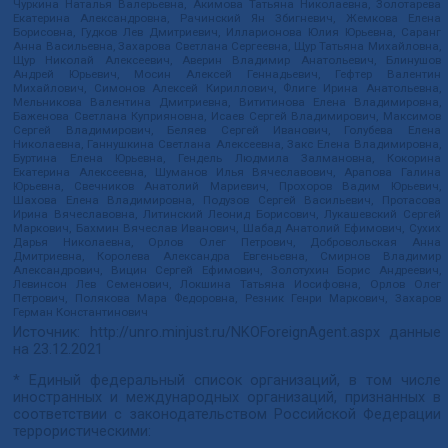
Чуркина Наталья Валерьевна, Акимова Татьяна Николаевна, Золотарева
Екатерина Александровна, Рачинский Ян Збигневич, Жемкова Елена
Борисовна, Гудков Лев Дмитриевич, Илларионова Юлия Юрьевна, Саранг
Анна Васильевна, Захарова Светлана Сергеевна, Щур Татьяна Михайловна,
Щур Николай Алексеевич, Аверин Владимир Анатольевич, Блинушов
Андрей Юрьевич, Мосин Алексей Геннадьевич, Гефтер Валентин
Михайлович, Симонов Алексей Кириллович, Флиге Ирина Анатольевна,
Мельникова Валентина Дмитриевна, Вититинова Елена Владимировна,
Баженова Светлана Куприяновна, Исаев Сергей Владимирович, Максимов
Сергей Владимирович, Беляев Сергей Иванович, Голубева Елена
Николаевна, Ганнушкина Светлана Алексеевна, Закс Елена Владимировна,
Буртина Елена Юрьевна, Гендель Людмила Залмановна, Кокорина
Екатерина Алексеевна, Шуманов Илья Вячеславович, Арапова Галина
Юрьевна, Свечников Анатолий Мариевич, Прохоров Вадим Юрьевич,
Шахова Елена Владимировна, Подузов Сергей Васильевич, Протасова
Ирина Вячеславовна, Литинский Леонид Борисович, Лукашевский Сергей
Маркович, Бахмин Вячеслав Иванович, Шабад Анатолий Ефимович, Сухих
Дарья Николаевна, Орлов Олег Петрович, Добровольская Анна
Дмитриевна, Королева Александра Евгеньевна, Смирнов Владимир
Александрович, Вицин Сергей Ефимович, Золотухин Борис Андреевич,
Левинсон Лев Семенович, Локшина Татьяна Иосифовна, Орлов Олег
Петрович, Полякова Мара Федоровна, Резник Генри Маркович, Захаров
Герман Константинович
Источник:
http://unro.minjust.ru/NKOForeignAgent.aspx
данные
на
23.12.2021
* Единый федеральный список организаций, в том числе
иностранных и международных организаций, признанных в
соответствии с законодательством Российской Федерации
террористическими: