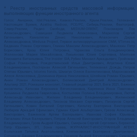
* Реестр иностранных средств массовой информации,
выполняющих функции иностранного агента:
Голос Америки, Idel.Реалии, Кавказ.Реалии, Крым.Реалии, Телеканал
Настоящее Время, Azatliq Radiosi, PCE/PC, Сибирь.Реалии, Фактограф,
Север.Реалии, Радио Свобода, MEDIUM-ORIENT, Пономарев Лев
Александрович, Савицкая Людмила Алексеевна, Маркелов Сергей
Евгеньевич, Камалягин Денис Николаевич, Апахончич Дарья
Александровна, Medusa Project, Первое антикоррупционное СМИ, VTimes.io,
Баданин Роман Сергеевич, Гликин Максим Александрович, Маняхин Петр
Борисович, Ярош Юлия Петровна, Чуракова Ольга Владимировна,
Железнова Мария Михайловна, Лукьянова Юлия Сергеевна, Маетная
Елизавета Витальевна, The Insider SIA, Рубин Михаил Аркадьевич, Гройсман
Софья Романовна, Рождественский Илья Дмитриевич, Апухтина Юлия
Владимировна, Постернак Алексей Евгеньевич, Телеканал Дождь, Петров
Степан Юрьевич, Istories fonds, Шмагун Олеся Валентиновна, Мароховская
Алеся Алексеевна, Долинина Ирина Николаевна, Шлейнов Роман Юрьевич,
Анин Роман Александрович, Великовский Дмитрий Александрович,
Альтаир 2021, Ромашки монолит, Главный редактор 2021, Вега 2021, Важные
иноагенты, Каткова Вероника Вячеславовна, Карезина Инна Павловна,
Кузьмина Людмила Гавриловна, Костылева Полина Владимировна, Лютов
Александр Иванович, Жилкин Владимир Владимирович, Жилинский
Владимир Александрович, Тихонов Михаил Сергеевич, Пискунов Сергей
Евгеньевич, Ковин Виталий Сергеевич, Кильтау Екатерина Викторовна,
Любарев Аркадий Ефимович, Гурман Юрий Альбертович, Грезев Александр
Викторович, Важенков Артем Валерьевич, Иванова София Юрьевна,
Пигалкин Илья Валерьевич, Петров Алексей Викторович, Егоров Владимир
Владимирович, Гусев Андрей Юрьевич, Смирнов Сергей Сергеевич, Верзилов
Петр Юрьевич, ЗП, Зона права, ЖУРНАЛИСТ-ИНОСТРАННЫЙ АГЕНТ,
Вольтская Татьяна Анатольевна, Клепиковская Екатерина Дмитриевна,
Сотников Даниил Владимирович, Захаров Андрей Вячеславович, Симонов