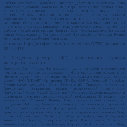
Евгений Алексеевич, Сурначева Елизавета Дмитриевна, Соловьева Елена
Анатольевна, Арапова Галина Юрьевна, Перл Роман Александрович, МЕМО,
Mason G.E.S. Anonymous Foundation, Stichting Bellingcat, Якутия – Наше
Мнение, Москоу диджитал медиа, РС-Балт, Заговора Максим
Александрович, Ветошкина Валерия Валерьевна, Павлов Иван Юрьевич,
Скворцова Елена Сергеевна, Оленичев Максим Владимирович, Как бы
инагент, Кочетков Игорь Викторович, Иркутский союз библиофилов, Честные
выборы, Нобелевский призыв, Еланчик Олег Александрович, Григорьева
Алина Александровна, Григорьев Андрей Валерьевич , Гималова Регина
Эмилевна, Хисамова Регина Фаритовна
Источник:
https://minjust.gov.ru/ru/documents/7755/
данные на
03.12.2021
* Сведения реестра НКО, выполняющих функции
иностранного агента:
Гражданин.Армия.Право, Нижегородский центр немецкой и европейской
культуры, Центр гендерных исследований, Фонд защиты прав граждан Штаб,
Институт права и публичной политики, Фонд борьбы с коррупцией, Альянс
врачей, НАСИЛИЮ.НЕТ, Мы против СПИДа, СВЕЧА, Открытый Петербург,
Гуманитарное действие, Лига Избирателей, Правовая инициатива,
Гражданская инициатива против экологической преступности,
Гражданский Союз, "Хасдей Ерушалаим" (Милосердие), Центр поддержки и
содействия развитию средств массовой информации, В защиту прав
заключенных, Горячая Линия, Центр социально-информационных
инициатив Действие, Институт глобализации и социальных движений,
ВМЕСТЕ, Благотворительный фонд охраны здоровья и защиты прав
граждан, Благотворительный фонд помощи осужденным и их семьям, Фонд
Тольятти, Новое время, Серебряная тайга, Так-Так-Так, центр Сова, центр
Анна, Проект Апрель, Самарская губерния, Эра здоровья, Мемориал,
Аналитический Центр Юрия Левады, Издательство Парк Гагарина, Фонд