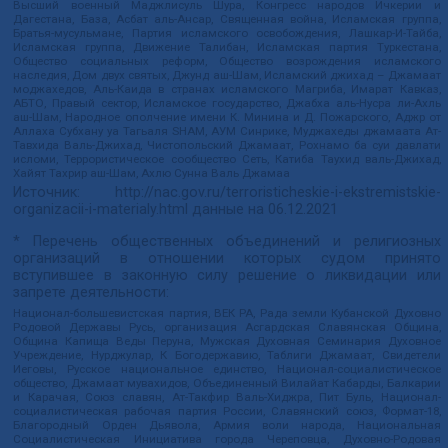
Высший военный Маджлисуль Шура, Конгресс народов Ичкерии и
Дагестана, База, Асбат аль-Ансар, Священная война, Исламская группа,
Братья-мусульмане, Партия исламского освобождения, Лашкар-И-Тайба,
Исламская группа, Движение Талибан, Исламская партия Туркестана,
Общество социальных реформ, Общество возрождения исламского
наследия, Дом двух святых, Джунд аш-Шам, Исламский джихад – Джамаат
моджахедов, Аль-Каида в странах исламского Магриба, Имарат Кавказ,
АБТО, Правый сектор, Исламское государство, Джабха аль-Нусра ли-Ахль
аш-Шам, Народное ополчение имени К. Минина и Д. Пожарского, Аджр от
Аллаха Субхану уа Тагьаля SHAM, АУМ Синрике, Муджахеды джамаата Ат-
Тавхида Валь-Джихад, Чистопольский Джамаат, Рохнамо ба суи давлати
исломи, Террористическое сообщество Сеть, Катиба Таухид валь-Джихад,
Хайят Тахрир аш-Шам, Ахлю Сунна Валь Джамаа
Источник:
http://nac.gov.ru/terroristicheskie-i-ekstremistskie-
organizacii-i-materialy.html
данные на
06.12.2021
* Перечень общественных объединений и религиозных
организаций в отношении которых судом принято
вступившее в законную силу решение о ликвидации или
запрете деятельности:
Национал-большевистская партия, ВЕК РА, Рада земли Кубанской Духовно
Родовой Державы Русь, организация Асгардская Славянская Община,
Община Капища Веды Перуна, Мужская Духовная Семинария Духовное
Учреждение, Нурджулар, К Богодержавию, Таблиги Джамаат, Свидетели
Иеговы, Русское национальное единство, Национал-социалистическое
общество, Джамаат мувахидов, Объединенный Вилайат Кабарды, Балкарии
и Карачая, Союз славян, Ат-Такфир Валь-Хиджра, Пит Буль, Национал-
социалистическая рабочая партия России, Славянский союз, Формат-18,
Благородный Орден Дьявола, Армия воли народа, Национальная
Социалистическая Инициатива города Череповца, Духовно-Родовая