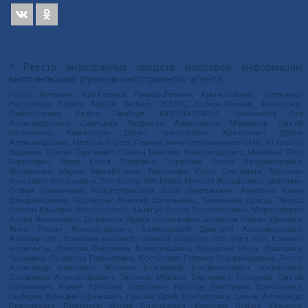
* Реестр иностранных средств массовой информации,
выполняющих функции иностранного агента:
Голос Америки, Idel.Реалии, Кавказ.Реалии, Крым.Реалии, Телеканал
Настоящее Время, Azatliq Radiosi, PCE/PC, Сибирь.Реалии, Фактограф,
Север.Реалии, Радио Свобода, MEDIUM-ORIENT, Пономарев Лев
Александрович, Савицкая Людмила Алексеевна, Маркелов Сергей
Евгеньевич, Камалягин Денис Николаевич, Апахончич Дарья
Александровна, Medusa Project, Первое антикоррупционное СМИ, VTimes.io,
Баданин Роман Сергеевич, Гликин Максим Александрович, Маняхин Петр
Борисович, Ярош Юлия Петровна, Чуракова Ольга Владимировна,
Железнова Мария Михайловна, Лукьянова Юлия Сергеевна, Маетная
Елизавета Витальевна, The Insider SIA, Рубин Михаил Аркадьевич, Гройсман
Софья Романовна, Рождественский Илья Дмитриевич, Апухтина Юлия
Владимировна, Постернак Алексей Евгеньевич, Телеканал Дождь, Петров
Степан Юрьевич, Istories fonds, Шмагун Олеся Валентиновна, Мароховская
Алеся Алексеевна, Долинина Ирина Николаевна, Шлейнов Роман Юрьевич,
Анин Роман Александрович, Великовский Дмитрий Александрович,
Альтаир 2021, Ромашки монолит, Главный редактор 2021, Вега 2021, Важные
иноагенты, Каткова Вероника Вячеславовна, Карезина Инна Павловна,
Кузьмина Людмила Гавриловна, Костылева Полина Владимировна, Лютов
Александр Иванович, Жилкин Владимир Владимирович, Жилинский
Владимир Александрович, Тихонов Михаил Сергеевич, Пискунов Сергей
Евгеньевич, Ковин Виталий Сергеевич, Кильтау Екатерина Викторовна,
Любарев Аркадий Ефимович, Гурман Юрий Альбертович, Грезев Александр
Викторович, Важенков Артем Валерьевич, Иванова София Юрьевна,