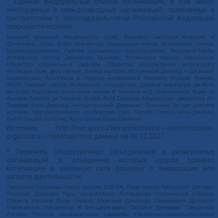
* Единый федеральный список организаций, в том числе
иностранных и международных организаций, признанных в
соответствии с законодательством Российской Федерации
террористическими:
Высший военный Маджлисуль Шура, Конгресс народов Ичкерии и
Дагестана, База, Асбат аль-Ансар, Священная война, Исламская группа,
Братья-мусульмане, Партия исламского освобождения, Лашкар-И-Тайба,
Исламская группа, Движение Талибан, Исламская партия Туркестана,
Общество социальных реформ, Общество возрождения исламского
наследия, Дом двух святых, Джунд аш-Шам, Исламский джихад – Джамаат
моджахедов, Аль-Каида в странах исламского Магриба, Имарат Кавказ,
АБТО, Правый сектор, Исламское государство, Джабха аль-Нусра ли-Ахль
аш-Шам, Народное ополчение имени К. Минина и Д. Пожарского, Аджр от
Аллаха Субхану уа Тагьаля SHAM, АУМ Синрике, Муджахеды джамаата Ат-
Тавхида Валь-Джихад, Чистопольский Джамаат, Рохнамо ба суи давлати
исломи, Террористическое сообщество Сеть, Катиба Таухид валь-Джихад,
Хайят Тахрир аш-Шам, Ахлю Сунна Валь Джамаа
Источник:
http://nac.gov.ru/terroristicheskie-i-ekstremistskie-
organizacii-i-materialy.html
данные на
06.12.2021
* Перечень общественных объединений и религиозных
организаций в отношении которых судом принято
вступившее в законную силу решение о ликвидации или
запрете деятельности:
Национал-большевистская партия, ВЕК РА, Рада земли Кубанской Духовно
Родовой Державы Русь, организация Асгардская Славянская Община,
Община Капища Веды Перуна, Мужская Духовная Семинария Духовное
Учреждение, Нурджулар, К Богодержавию, Таблиги Джамаат, Свидетели
Иеговы, Русское национальное единство, Национал-социалистическое