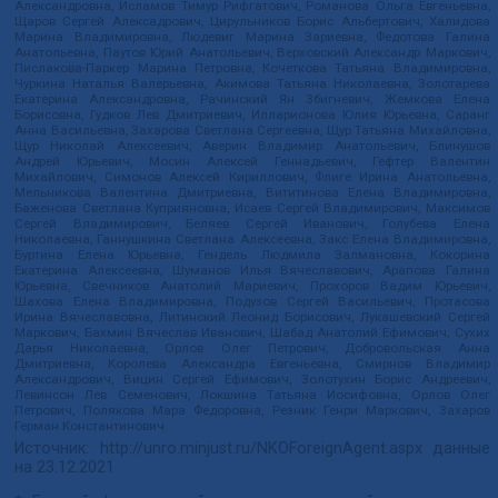
Александровна, Исламов Тимур Рифгатович, Романова Ольга Евгеньевна,
Щаров Сергей Алексадрович, Цирульников Борис Альбертович, Халидова
Марина Владимировна, Людевиг Марина Зариевна, Федотова Галина
Анатольевна, Паутов Юрий Анатольевич, Верховский Александр Маркович,
Пислакова-Паркер Марина Петровна, Кочеткова Татьяна Владимировна,
Чуркина Наталья Валерьевна, Акимова Татьяна Николаевна, Золотарева
Екатерина Александровна, Рачинский Ян Збигневич, Жемкова Елена
Борисовна, Гудков Лев Дмитриевич, Илларионова Юлия Юрьевна, Саранг
Анна Васильевна, Захарова Светлана Сергеевна, Щур Татьяна Михайловна,
Щур Николай Алексеевич, Аверин Владимир Анатольевич, Блинушов
Андрей Юрьевич, Мосин Алексей Геннадьевич, Гефтер Валентин
Михайлович, Симонов Алексей Кириллович, Флиге Ирина Анатольевна,
Мельникова Валентина Дмитриевна, Вититинова Елена Владимировна,
Баженова Светлана Куприяновна, Исаев Сергей Владимирович, Максимов
Сергей Владимирович, Беляев Сергей Иванович, Голубева Елена
Николаевна, Ганнушкина Светлана Алексеевна, Закс Елена Владимировна,
Буртина Елена Юрьевна, Гендель Людмила Залмановна, Кокорина
Екатерина Алексеевна, Шуманов Илья Вячеславович, Арапова Галина
Юрьевна, Свечников Анатолий Мариевич, Прохоров Вадим Юрьевич,
Шахова Елена Владимировна, Подузов Сергей Васильевич, Протасова
Ирина Вячеславовна, Литинский Леонид Борисович, Лукашевский Сергей
Маркович, Бахмин Вячеслав Иванович, Шабад Анатолий Ефимович, Сухих
Дарья Николаевна, Орлов Олег Петрович, Добровольская Анна
Дмитриевна, Королева Александра Евгеньевна, Смирнов Владимир
Александрович, Вицин Сергей Ефимович, Золотухин Борис Андреевич,
Левинсон Лев Семенович, Локшина Татьяна Иосифовна, Орлов Олег
Петрович, Полякова Мара Федоровна, Резник Генри Маркович, Захаров
Герман Константинович
Источник:
http://unro.minjust.ru/NKOForeignAgent.aspx
данные
на
23.12.2021