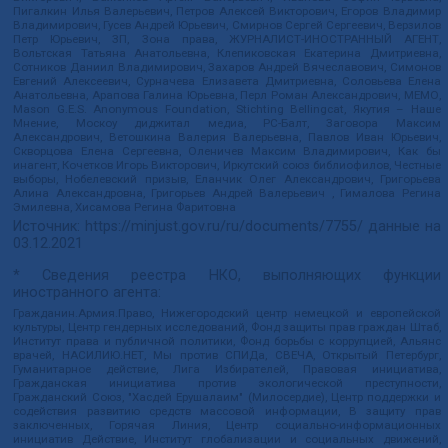
Пигалкин Илья Валерьевич, Петров Алексей Викторович, Егоров Владимир
Владимирович, Гусев Андрей Юрьевич, Смирнов Сергей Сергеевич, Верзилов
Петр Юрьевич, ЗП, Зона права, ЖУРНАЛИСТ-ИНОСТРАННЫЙ АГЕНТ,
Вольтская Татьяна Анатольевна, Клепиковская Екатерина Дмитриевна,
Сотников Даниил Владимирович, Захаров Андрей Вячеславович, Симонов
Евгений Алексеевич, Сурначева Елизавета Дмитриевна, Соловьева Елена
Анатольевна, Арапова Галина Юрьевна, Перл Роман Александрович, МЕМО,
Mason G.E.S. Anonymous Foundation, Stichting Bellingcat, Якутия – Наше
Мнение, Москоу диджитал медиа, РС-Балт, Заговора Максим
Александрович, Ветошкина Валерия Валерьевна, Павлов Иван Юрьевич,
Скворцова Елена Сергеевна, Оленичев Максим Владимирович, Как бы
инагент, Кочетков Игорь Викторович, Иркутский союз библиофилов, Честные
выборы, Нобелевский призыв, Еланчик Олег Александрович, Григорьева
Алина Александровна, Григорьев Андрей Валерьевич , Гималова Регина
Эмилевна, Хисамова Регина Фаритовна
Источник:
https://minjust.gov.ru/ru/documents/7755/
данные на
03.12.2021
* Сведения реестра НКО, выполняющих функции
иностранного агента:
Гражданин.Армия.Право, Нижегородский центр немецкой и европейской
культуры, Центр гендерных исследований, Фонд защиты прав граждан Штаб,
Институт права и публичной политики, Фонд борьбы с коррупцией, Альянс
врачей, НАСИЛИЮ.НЕТ, Мы против СПИДа, СВЕЧА, Открытый Петербург,
Гуманитарное действие, Лига Избирателей, Правовая инициатива,
Гражданская инициатива против экологической преступности,
Гражданский Союз, "Хасдей Ерушалаим" (Милосердие), Центр поддержки и
содействия развитию средств массовой информации, В защиту прав
заключенных, Горячая Линия, Центр социально-информационных
инициатив Действие, Институт глобализации и социальных движений,