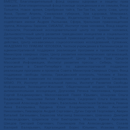
ВМЕСТЕ, Благотворительный фонд охраны здоровья и защиты прав
граждан, Благотворительный фонд помощи осужденным и их семьям, Фонд
Тольятти, Новое время, Серебряная тайга, Так-Так-Так, центр Сова, центр
Анна, Проект Апрель, Самарская губерния, Эра здоровья, Мемориал,
Аналитический Центр Юрия Левады, Издательство Парк Гагарина, Фонд
содействия имени Андрея Рылькова, Сфера, Уральская правозащитная
группа, Женщины Евразии, СИБАЛЬТ, Институт прав человека, Фонд защиты
гласности, Российский исследовательский центр по правам человека,
Дальневосточный центр развития гражданских инициатив и социального
партнерства, Пермский региональный правозащитный центр, Гражданское
действие, Центр независимых социологических исследований, Сутяжник,
АКАДЕМИЯ ПО ПРАВАМ ЧЕЛОВЕКА, Частное учреждение в Калининграде по
административной поддержке реализации программ и проектов Совета
Министров северных стран, Центр развития некоммерческих организаций,
Гражданское содействие, Интернешнл-Р, Центр Защиты Прав Средств
Массовой Информации, Институт развития прессы - Сибирь, Частное
учреждение в Санкт-Петербурге по административной поддержке
реализации программ и проектов Совета Министров Северных Стран, Фонд
поддержки свободы прессы, Гражданский контроль, Человек и Закон,
Общественная комиссия по сохранению наследия академика Сахарова,
МЕМО. РУ, Институт региональной прессы, Институт Развития Свободы
Информации, Экозащита!-Женсовет, Общественный вердикт, Евразийская
антимонопольная ассоциация, Дзугкоева Регина Николаевна, Кривенко
Сергей Владимирович, Милославский Павел Юрьевич, Шнырова Ольга
Вадимовна, Чанышева Лилия Айратовна, Сидорович Ольга Борисовна,
Туровский Александр Алексеевич, Васильева Анастасия Евгеньевна, Ривина
Анна Валерьевна, Бурдина Юлия Владимировна, Бойко Анатолий
Николаевич, Пивоваров Андрей Сергеевич, Дугин Сергей Георгиевич, Аверин
Виталий Евгеньевич, Барахоев Магомед Бекханович, Шевченко Дмитрий
Александрович, Шарипков Олег Викторович, Мошель Ирина Ароновна,
Шведов Григорий Сергеевич, Пономарев Лев Александрович, Созаев
Валерий Валерьевич, Каргалицкий Борис Юльевич, Исакова Ирина