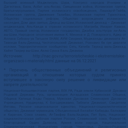
Высший военный Маджлисуль Шура, Конгресс народов Ичкерии и
Дагестана, База, Асбат аль-Ансар, Священная война, Исламская группа,
Братья-мусульмане, Партия исламского освобождения, Лашкар-И-Тайба,
Исламская группа, Движение Талибан, Исламская партия Туркестана,
Общество социальных реформ, Общество возрождения исламского
наследия, Дом двух святых, Джунд аш-Шам, Исламский джихад – Джамаат
моджахедов, Аль-Каида в странах исламского Магриба, Имарат Кавказ,
АБТО, Правый сектор, Исламское государство, Джабха аль-Нусра ли-Ахль
аш-Шам, Народное ополчение имени К. Минина и Д. Пожарского, Аджр от
Аллаха Субхану уа Тагьаля SHAM, АУМ Синрике, Муджахеды джамаата Ат-
Тавхида Валь-Джихад, Чистопольский Джамаат, Рохнамо ба суи давлати
исломи, Террористическое сообщество Сеть, Катиба Таухид валь-Джихад,
Хайят Тахрир аш-Шам, Ахлю Сунна Валь Джамаа
Источник:
http://nac.gov.ru/terroristicheskie-i-ekstremistskie-
organizacii-i-materialy.html
данные на
06.12.2021
* Перечень общественных объединений и религиозных
организаций в отношении которых судом принято
вступившее в законную силу решение о ликвидации или
запрете деятельности:
Национал-большевистская партия, ВЕК РА, Рада земли Кубанской Духовно
Родовой Державы Русь, организация Асгардская Славянская Община,
Община Капища Веды Перуна, Мужская Духовная Семинария Духовное
Учреждение, Нурджулар, К Богодержавию, Таблиги Джамаат, Свидетели
Иеговы, Русское национальное единство, Национал-социалистическое
общество, Джамаат мувахидов, Объединенный Вилайат Кабарды, Балкарии
и Карачая, Союз славян, Ат-Такфир Валь-Хиджра, Пит Буль, Национал-
социалистическая рабочая партия России, Славянский союз, Формат-18,
Благородный Орден Дьявола, Армия воли народа, Национальная
Социалистическая Инициатива города Череповца, Духовно-Родовая