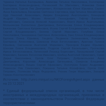
Чуркина Наталья Валерьевна, Акимова Татьяна Николаевна, Золотарева
Екатерина Александровна, Рачинский Ян Збигневич, Жемкова Елена
Борисовна, Гудков Лев Дмитриевич, Илларионова Юлия Юрьевна, Саранг
Анна Васильевна, Захарова Светлана Сергеевна, Щур Татьяна Михайловна,
Щур Николай Алексеевич, Аверин Владимир Анатольевич, Блинушов
Андрей Юрьевич, Мосин Алексей Геннадьевич, Гефтер Валентин
Михайлович, Симонов Алексей Кириллович, Флиге Ирина Анатольевна,
Мельникова Валентина Дмитриевна, Вититинова Елена Владимировна,
Баженова Светлана Куприяновна, Исаев Сергей Владимирович, Максимов
Сергей Владимирович, Беляев Сергей Иванович, Голубева Елена
Николаевна, Ганнушкина Светлана Алексеевна, Закс Елена Владимировна,
Буртина Елена Юрьевна, Гендель Людмила Залмановна, Кокорина
Екатерина Алексеевна, Шуманов Илья Вячеславович, Арапова Галина
Юрьевна, Свечников Анатолий Мариевич, Прохоров Вадим Юрьевич,
Шахова Елена Владимировна, Подузов Сергей Васильевич, Протасова
Ирина Вячеславовна, Литинский Леонид Борисович, Лукашевский Сергей
Маркович, Бахмин Вячеслав Иванович, Шабад Анатолий Ефимович, Сухих
Дарья Николаевна, Орлов Олег Петрович, Добровольская Анна
Дмитриевна, Королева Александра Евгеньевна, Смирнов Владимир
Александрович, Вицин Сергей Ефимович, Золотухин Борис Андреевич,
Левинсон Лев Семенович, Локшина Татьяна Иосифовна, Орлов Олег
Петрович, Полякова Мара Федоровна, Резник Генри Маркович, Захаров
Герман Константинович
Источник:
http://unro.minjust.ru/NKOForeignAgent.aspx
данные
на
23.12.2021
* Единый федеральный список организаций, в том числе
иностранных и международных организаций, признанных в
соответствии с законодательством Российской Федерации
террористическими: