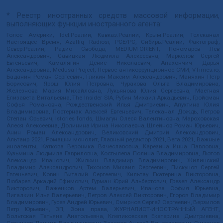
* Реестр иностранных средств массовой информации,
выполняющих функции иностранного агента:
Голос Америки, Idel.Реалии, Кавказ.Реалии, Крым.Реалии, Телеканал
Настоящее Время, Azatliq Radiosi, PCE/PC, Сибирь.Реалии, Фактограф,
Север.Реалии, Радио Свобода, MEDIUM-ORIENT, Пономарев Лев
Александрович, Савицкая Людмила Алексеевна, Маркелов Сергей
Евгеньевич, Камалягин Денис Николаевич, Апахончич Дарья
Александровна, Medusa Project, Первое антикоррупционное СМИ, VTimes.io,
Баданин Роман Сергеевич, Гликин Максим Александрович, Маняхин Петр
Борисович, Ярош Юлия Петровна, Чуракова Ольга Владимировна,
Железнова Мария Михайловна, Лукьянова Юлия Сергеевна, Маетная
Елизавета Витальевна, The Insider SIA, Рубин Михаил Аркадьевич, Гройсман
Софья Романовна, Рождественский Илья Дмитриевич, Апухтина Юлия
Владимировна, Постернак Алексей Евгеньевич, Телеканал Дождь, Петров
Степан Юрьевич, Istories fonds, Шмагун Олеся Валентиновна, Мароховская
Алеся Алексеевна, Долинина Ирина Николаевна, Шлейнов Роман Юрьевич,
Анин Роман Александрович, Великовский Дмитрий Александрович,
Альтаир 2021, Ромашки монолит, Главный редактор 2021, Вега 2021, Важные
иноагенты, Каткова Вероника Вячеславовна, Карезина Инна Павловна,
Кузьмина Людмила Гавриловна, Костылева Полина Владимировна, Лютов
Александр Иванович, Жилкин Владимир Владимирович, Жилинский
Владимир Александрович, Тихонов Михаил Сергеевич, Пискунов Сергей
Евгеньевич, Ковин Виталий Сергеевич, Кильтау Екатерина Викторовна,
Любарев Аркадий Ефимович, Гурман Юрий Альбертович, Грезев Александр
Викторович, Важенков Артем Валерьевич, Иванова София Юрьевна,
Пигалкин Илья Валерьевич, Петров Алексей Викторович, Егоров Владимир
Владимирович, Гусев Андрей Юрьевич, Смирнов Сергей Сергеевич, Верзилов
Петр Юрьевич, ЗП, Зона права, ЖУРНАЛИСТ-ИНОСТРАННЫЙ АГЕНТ,
Вольтская Татьяна Анатольевна, Клепиковская Екатерина Дмитриевна,
Сотников Даниил Владимирович, Захаров Андрей Вячеславович, Симонов