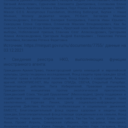
Евгений Алексеевич, Сурначева Елизавета Дмитриевна, Соловьева Елена
Анатольевна, Арапова Галина Юрьевна, Перл Роман Александрович, МЕМО,
Mason G.E.S. Anonymous Foundation, Stichting Bellingcat, Якутия – Наше
Мнение, Москоу диджитал медиа, РС-Балт, Заговора Максим
Александрович, Ветошкина Валерия Валерьевна, Павлов Иван Юрьевич,
Скворцова Елена Сергеевна, Оленичев Максим Владимирович, Как бы
инагент, Кочетков Игорь Викторович, Иркутский союз библиофилов, Честные
выборы, Нобелевский призыв, Еланчик Олег Александрович, Григорьева
Алина Александровна, Григорьев Андрей Валерьевич , Гималова Регина
Эмилевна, Хисамова Регина Фаритовна
Источник:
https://minjust.gov.ru/ru/documents/7755/
данные на
03.12.2021
* Сведения реестра НКО, выполняющих функции
иностранного агента:
Гражданин.Армия.Право, Нижегородский центр немецкой и европейской
культуры, Центр гендерных исследований, Фонд защиты прав граждан Штаб,
Институт права и публичной политики, Фонд борьбы с коррупцией, Альянс
врачей, НАСИЛИЮ.НЕТ, Мы против СПИДа, СВЕЧА, Открытый Петербург,
Гуманитарное действие, Лига Избирателей, Правовая инициатива,
Гражданская инициатива против экологической преступности,
Гражданский Союз, "Хасдей Ерушалаим" (Милосердие), Центр поддержки и
содействия развитию средств массовой информации, В защиту прав
заключенных, Горячая Линия, Центр социально-информационных
инициатив Действие, Институт глобализации и социальных движений,
ВМЕСТЕ, Благотворительный фонд охраны здоровья и защиты прав
граждан, Благотворительный фонд помощи осужденным и их семьям, Фонд
Тольятти, Новое время, Серебряная тайга, Так-Так-Так, центр Сова, центр
Анна, Проект Апрель, Самарская губерния, Эра здоровья, Мемориал,
Аналитический Центр Юрия Левады, Издательство Парк Гагарина, Фонд