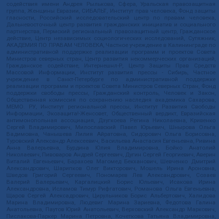
содействия имени Андрея Рылькова, Сфера, Уральская правозащитная
группа, Женщины Евразии, СИБАЛЬТ, Институт прав человека, Фонд защиты
гласности, Российский исследовательский центр по правам человека,
Дальневосточный центр развития гражданских инициатив и социального
партнерства, Пермский региональный правозащитный центр, Гражданское
действие, Центр независимых социологических исследований, Сутяжник,
АКАДЕМИЯ ПО ПРАВАМ ЧЕЛОВЕКА, Частное учреждение в Калининграде по
административной поддержке реализации программ и проектов Совета
Министров северных стран, Центр развития некоммерческих организаций,
Гражданское содействие, Интернешнл-Р, Центр Защиты Прав Средств
Массовой Информации, Институт развития прессы - Сибирь, Частное
учреждение в Санкт-Петербурге по административной поддержке
реализации программ и проектов Совета Министров Северных Стран, Фонд
поддержки свободы прессы, Гражданский контроль, Человек и Закон,
Общественная комиссия по сохранению наследия академика Сахарова,
МЕМО. РУ, Институт региональной прессы, Институт Развития Свободы
Информации, Экозащита!-Женсовет, Общественный вердикт, Евразийская
антимонопольная ассоциация, Дзугкоева Регина Николаевна, Кривенко
Сергей Владимирович, Милославский Павел Юрьевич, Шнырова Ольга
Вадимовна, Чанышева Лилия Айратовна, Сидорович Ольга Борисовна,
Туровский Александр Алексеевич, Васильева Анастасия Евгеньевна, Ривина
Анна Валерьевна, Бурдина Юлия Владимировна, Бойко Анатолий
Николаевич, Пивоваров Андрей Сергеевич, Дугин Сергей Георгиевич, Аверин
Виталий Евгеньевич, Барахоев Магомед Бекханович, Шевченко Дмитрий
Александрович, Шарипков Олег Викторович, Мошель Ирина Ароновна,
Шведов Григорий Сергеевич, Пономарев Лев Александрович, Созаев
Валерий Валерьевич, Каргалицкий Борис Юльевич, Исакова Ирина
Александровна, Исламов Тимур Рифгатович, Романова Ольга Евгеньевна,
Щаров Сергей Алексадрович, Цирульников Борис Альбертович, Халидова
Марина Владимировна, Людевиг Марина Зариевна, Федотова Галина
Анатольевна, Паутов Юрий Анатольевич, Верховский Александр Маркович,
Пислакова-Паркер Марина Петровна, Кочеткова Татьяна Владимировна,