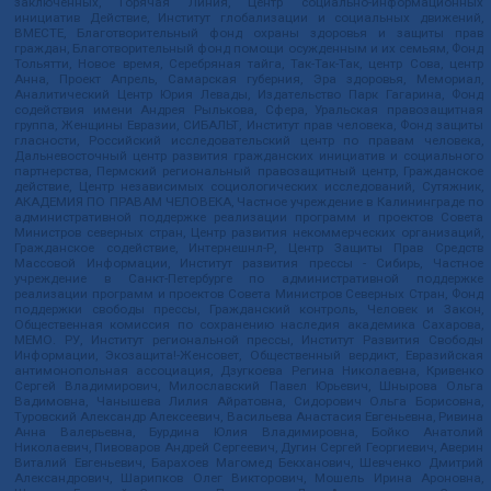
заключенных, Горячая Линия, Центр социально-информационных
инициатив Действие, Институт глобализации и социальных движений,
ВМЕСТЕ, Благотворительный фонд охраны здоровья и защиты прав
граждан, Благотворительный фонд помощи осужденным и их семьям, Фонд
Тольятти, Новое время, Серебряная тайга, Так-Так-Так, центр Сова, центр
Анна, Проект Апрель, Самарская губерния, Эра здоровья, Мемориал,
Аналитический Центр Юрия Левады, Издательство Парк Гагарина, Фонд
содействия имени Андрея Рылькова, Сфера, Уральская правозащитная
группа, Женщины Евразии, СИБАЛЬТ, Институт прав человека, Фонд защиты
гласности, Российский исследовательский центр по правам человека,
Дальневосточный центр развития гражданских инициатив и социального
партнерства, Пермский региональный правозащитный центр, Гражданское
действие, Центр независимых социологических исследований, Сутяжник,
АКАДЕМИЯ ПО ПРАВАМ ЧЕЛОВЕКА, Частное учреждение в Калининграде по
административной поддержке реализации программ и проектов Совета
Министров северных стран, Центр развития некоммерческих организаций,
Гражданское содействие, Интернешнл-Р, Центр Защиты Прав Средств
Массовой Информации, Институт развития прессы - Сибирь, Частное
учреждение в Санкт-Петербурге по административной поддержке
реализации программ и проектов Совета Министров Северных Стран, Фонд
поддержки свободы прессы, Гражданский контроль, Человек и Закон,
Общественная комиссия по сохранению наследия академика Сахарова,
МЕМО. РУ, Институт региональной прессы, Институт Развития Свободы
Информации, Экозащита!-Женсовет, Общественный вердикт, Евразийская
антимонопольная ассоциация, Дзугкоева Регина Николаевна, Кривенко
Сергей Владимирович, Милославский Павел Юрьевич, Шнырова Ольга
Вадимовна, Чанышева Лилия Айратовна, Сидорович Ольга Борисовна,
Туровский Александр Алексеевич, Васильева Анастасия Евгеньевна, Ривина
Анна Валерьевна, Бурдина Юлия Владимировна, Бойко Анатолий
Николаевич, Пивоваров Андрей Сергеевич, Дугин Сергей Георгиевич, Аверин
Виталий Евгеньевич, Барахоев Магомед Бекханович, Шевченко Дмитрий
Александрович, Шарипков Олег Викторович, Мошель Ирина Ароновна,