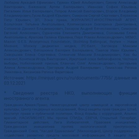
Любарев Аркадий Ефимович, Гурман Юрий Альбертович, Грезев Александр
Викторович, Важенков Артем Валерьевич, Иванова София Юрьевна,
Пигалкин Илья Валерьевич, Петров Алексей Викторович, Егоров Владимир
Владимирович, Гусев Андрей Юрьевич, Смирнов Сергей Сергеевич, Верзилов
Петр Юрьевич, ЗП, Зона права, ЖУРНАЛИСТ-ИНОСТРАННЫЙ АГЕНТ,
Вольтская Татьяна Анатольевна, Клепиковская Екатерина Дмитриевна,
Сотников Даниил Владимирович, Захаров Андрей Вячеславович, Симонов
Евгений Алексеевич, Сурначева Елизавета Дмитриевна, Соловьева Елена
Анатольевна, Арапова Галина Юрьевна, Перл Роман Александрович, МЕМО,
Mason G.E.S. Anonymous Foundation, Stichting Bellingcat, Якутия – Наше
Мнение, Москоу диджитал медиа, РС-Балт, Заговора Максим
Александрович, Ветошкина Валерия Валерьевна, Павлов Иван Юрьевич,
Скворцова Елена Сергеевна, Оленичев Максим Владимирович, Как бы
инагент, Кочетков Игорь Викторович, Иркутский союз библиофилов, Честные
выборы, Нобелевский призыв, Еланчик Олег Александрович, Григорьева
Алина Александровна, Григорьев Андрей Валерьевич , Гималова Регина
Эмилевна, Хисамова Регина Фаритовна
Источник:
https://minjust.gov.ru/ru/documents/7755/
данные на
03.12.2021
* Сведения реестра НКО, выполняющих функции
иностранного агента:
Гражданин.Армия.Право, Нижегородский центр немецкой и европейской
культуры, Центр гендерных исследований, Фонд защиты прав граждан Штаб,
Институт права и публичной политики, Фонд борьбы с коррупцией, Альянс
врачей, НАСИЛИЮ.НЕТ, Мы против СПИДа, СВЕЧА, Открытый Петербург,
Гуманитарное действие, Лига Избирателей, Правовая инициатива,
Гражданская инициатива против экологической преступности,
Гражданский Союз, "Хасдей Ерушалаим" (Милосердие), Центр поддержки и
содействия развитию средств массовой информации, В защиту прав