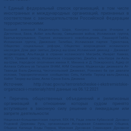
* Единый федеральный список организаций, в том числе
иностранных и международных организаций, признанных в
соответствии с законодательством Российской Федерации
террористическими:
Высший военный Маджлисуль Шура, Конгресс народов Ичкерии и
Дагестана, База, Асбат аль-Ансар, Священная война, Исламская группа,
Братья-мусульмане, Партия исламского освобождения, Лашкар-И-Тайба,
Исламская группа, Движение Талибан, Исламская партия Туркестана,
Общество социальных реформ, Общество возрождения исламского
наследия, Дом двух святых, Джунд аш-Шам, Исламский джихад – Джамаат
моджахедов, Аль-Каида в странах исламского Магриба, Имарат Кавказ,
АБТО, Правый сектор, Исламское государство, Джабха аль-Нусра ли-Ахль
аш-Шам, Народное ополчение имени К. Минина и Д. Пожарского, Аджр от
Аллаха Субхану уа Тагьаля SHAM, АУМ Синрике, Муджахеды джамаата Ат-
Тавхида Валь-Джихад, Чистопольский Джамаат, Рохнамо ба суи давлати
исломи, Террористическое сообщество Сеть, Катиба Таухид валь-Джихад,
Хайят Тахрир аш-Шам, Ахлю Сунна Валь Джамаа
Источник:
http://nac.gov.ru/terroristicheskie-i-ekstremistskie-
organizacii-i-materialy.html
данные на
06.12.2021
* Перечень общественных объединений и религиозных
организаций в отношении которых судом принято
вступившее в законную силу решение о ликвидации или
запрете деятельности:
Национал-большевистская партия, ВЕК РА, Рада земли Кубанской Духовно
Родовой Державы Русь, организация Асгардская Славянская Община,
Община Капища Веды Перуна, Мужская Духовная Семинария Духовное