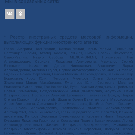
Мы в социальных сетях:
* Реестр иностранных средств массовой информации,
выполняющих функции иностранного агента:
Голос Америки, Idel.Реалии, Кавказ.Реалии, Крым.Реалии, Телеканал
Настоящее Время, Azatliq Radiosi, PCE/PC, Сибирь.Реалии, Фактограф,
Север.Реалии, Радио Свобода, MEDIUM-ORIENT, Пономарев Лев
Александрович, Савицкая Людмила Алексеевна, Маркелов Сергей
Евгеньевич, Камалягин Денис Николаевич, Апахончич Дарья
Александровна, Medusa Project, Первое антикоррупционное СМИ, VTimes.io,
Баданин Роман Сергеевич, Гликин Максим Александрович, Маняхин Петр
Борисович, Ярош Юлия Петровна, Чуракова Ольга Владимировна,
Железнова Мария Михайловна, Лукьянова Юлия Сергеевна, Маетная
Елизавета Витальевна, The Insider SIA, Рубин Михаил Аркадьевич, Гройсман
Софья Романовна, Рождественский Илья Дмитриевич, Апухтина Юлия
Владимировна, Постернак Алексей Евгеньевич, Телеканал Дождь, Петров
Степан Юрьевич, Istories fonds, Шмагун Олеся Валентиновна, Мароховская
Алеся Алексеевна, Долинина Ирина Николаевна, Шлейнов Роман Юрьевич,
Анин Роман Александрович, Великовский Дмитрий Александрович,
Альтаир 2021, Ромашки монолит, Главный редактор 2021, Вега 2021, Важные
иноагенты, Каткова Вероника Вячеславовна, Карезина Инна Павловна,
Кузьмина Людмила Гавриловна, Костылева Полина Владимировна, Лютов
Александр Иванович, Жилкин Владимир Владимирович, Жилинский
Владимир Александрович, Тихонов Михаил Сергеевич, Пискунов Сергей
Евгеньевич, Ковин Виталий Сергеевич, Кильтау Екатерина Викторовна,