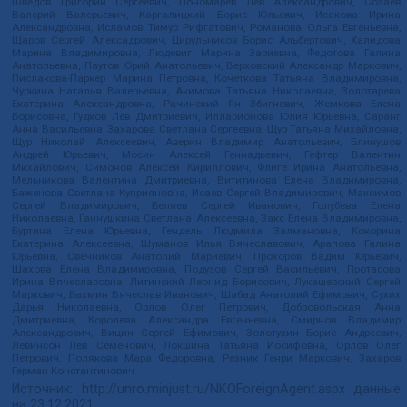
Шведов Григорий Сергеевич, Пономарев Лев Александрович, Созаев
Валерий Валерьевич, Каргалицкий Борис Юльевич, Исакова Ирина
Александровна, Исламов Тимур Рифгатович, Романова Ольга Евгеньевна,
Щаров Сергей Алексадрович, Цирульников Борис Альбертович, Халидова
Марина Владимировна, Людевиг Марина Зариевна, Федотова Галина
Анатольевна, Паутов Юрий Анатольевич, Верховский Александр Маркович,
Пислакова-Паркер Марина Петровна, Кочеткова Татьяна Владимировна,
Чуркина Наталья Валерьевна, Акимова Татьяна Николаевна, Золотарева
Екатерина Александровна, Рачинский Ян Збигневич, Жемкова Елена
Борисовна, Гудков Лев Дмитриевич, Илларионова Юлия Юрьевна, Саранг
Анна Васильевна, Захарова Светлана Сергеевна, Щур Татьяна Михайловна,
Щур Николай Алексеевич, Аверин Владимир Анатольевич, Блинушов
Андрей Юрьевич, Мосин Алексей Геннадьевич, Гефтер Валентин
Михайлович, Симонов Алексей Кириллович, Флиге Ирина Анатольевна,
Мельникова Валентина Дмитриевна, Вититинова Елена Владимировна,
Баженова Светлана Куприяновна, Исаев Сергей Владимирович, Максимов
Сергей Владимирович, Беляев Сергей Иванович, Голубева Елена
Николаевна, Ганнушкина Светлана Алексеевна, Закс Елена Владимировна,
Буртина Елена Юрьевна, Гендель Людмила Залмановна, Кокорина
Екатерина Алексеевна, Шуманов Илья Вячеславович, Арапова Галина
Юрьевна, Свечников Анатолий Мариевич, Прохоров Вадим Юрьевич,
Шахова Елена Владимировна, Подузов Сергей Васильевич, Протасова
Ирина Вячеславовна, Литинский Леонид Борисович, Лукашевский Сергей
Маркович, Бахмин Вячеслав Иванович, Шабад Анатолий Ефимович, Сухих
Дарья Николаевна, Орлов Олег Петрович, Добровольская Анна
Дмитриевна, Королева Александра Евгеньевна, Смирнов Владимир
Александрович, Вицин Сергей Ефимович, Золотухин Борис Андреевич,
Левинсон Лев Семенович, Локшина Татьяна Иосифовна, Орлов Олег
Петрович, Полякова Мара Федоровна, Резник Генри Маркович, Захаров
Герман Константинович
Источник:
http://unro.minjust.ru/NKOForeignAgent.aspx
данные
на
23.12.2021